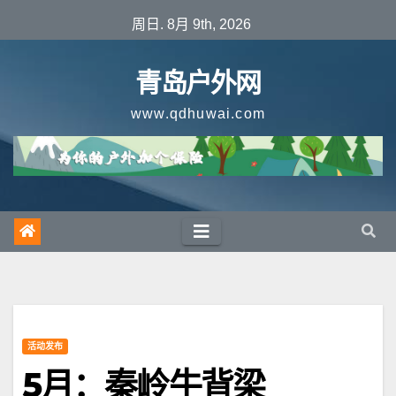
跳
周日. 8月 9th, 2026
至
内
青岛户外网
容
www.qdhuwai.com
活动发布
5月：秦岭牛背梁