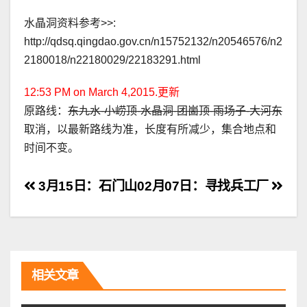
水晶洞资料参考>>:
http://qdsq.qingdao.gov.cn/n15752132/n20546576/n2
2180018/n22180029/22183291.html
12:53 PM on March 4,2015.更新
原路线：
东九水-小崂顶-水晶洞-团崮顶-雨场子-大河东
取消，以最新路线为准，长度有所减少，集合地点和
时间不变。
文
3月15日：石门山
02月07日：寻找兵工厂
章
导
航
相关文章