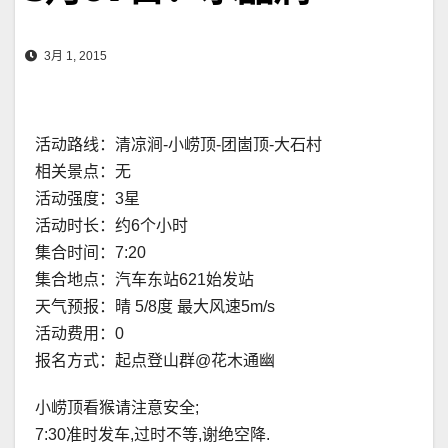
3月 1, 2015
活动路线：清凉涧-小崂顶-团崮顶-大石村
相关景点：无
活动强度：3星
活动时长：约6个小时
集合时间：7:20
集合地点：汽车东站621始发站
天气预报：晴 5/8度 最大风速5m/s
活动费用：0
报名方式：起点登山群@花木通幽
小崂顶看猴请注意安全;
7:30准时发车,过时不等,谢绝空降.