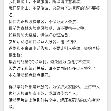
我们是爬山，不是旅游，所以请注意着装；
我们是爬山，不是旅游，只是为了进景区的请不要报
名；
仰口为正规收费景区，不保证无人查票；
目前为森林火险高风险期，请不要携带火种；
如遇到防火绕路，请做好心理准备；
参加活动必须找联系人报名，谢绝空降；
迟到和不来请电话告知，不要让别人等你，爽约直接
踢出群；
集合时尽量QQ联系我，避免因为占线打不进来；
因为时间和统计关系，请不要再问有多少人报名了！
本次活动起点终点相同。
群共享对外部是开放的，为保护大家隐私，上传带人
像的照片请加密压缩，或单独传给个人；
活动照片请上传到群共享中，解压密码请向发布者索
取；