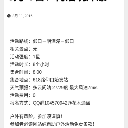
8月 11, 2015
活动路线：仰口－明潭瀑－仰口
相关景点：无
活动强度：1星
活动时长：8个小时
集合时间：8:00
集合地点：618路仰口始发站
天气预报：多云间晴 27/29度 最大风速7m/s
活动费用：0
报名方式：QQ群104570942@花木通幽
户外有风险，参加须谨慎！
参加者必读网站纯自助户外活动免责条款！