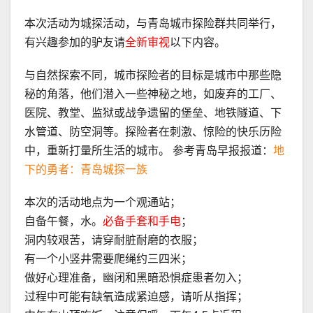
本次活动为城探活动，与青岛城市探险群共同举行，
有兴趣参加的驴友请
全新审视
以下内容。
与自然探索不同，城市探险者的目标是城市中那些隐
秘的角落，他们潜入一些神秘之地，如废弃的工厂、
医院、教堂、监狱或战争遗留的堡垒、地铁隧道、下
水管道、防空洞等。探险者在刺激、惊险的快乐历险
中，重新打量所生活的城市。 参考青岛早报报道：
地
下的勇者：青岛城探一族
本次的活动地点为一个观通站；
自备午餐，水。
必备手套和手电
；
洞内较艰苦，请穿耐脏耐磨的衣服；
有一个小竖井需要爬绳约三四米；
做好心理准备，幽闭和黑暗恐惧症患者勿入；
过程中可能有缺氧造成紧迫感，请听从指挥；