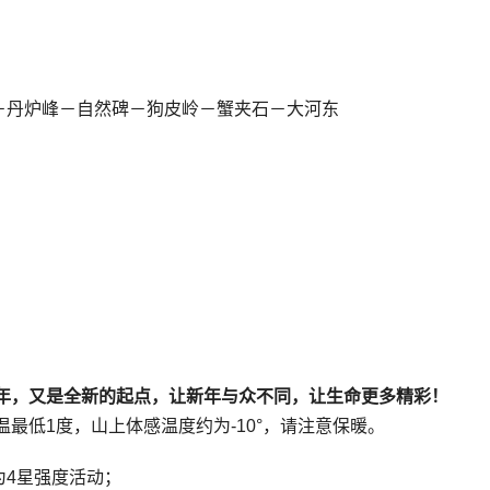
－丹炉峰－自然碑－狗皮岭－蟹夹石－大河东
一年，又是全新的起点，让新年与众不同，让生命更多精彩！
温最低1度，山上体感温度约为-10°，请注意保暖。
为4星强度活动；