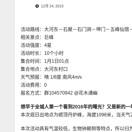
12月 24, 2015
活动路线：大河东－石屋－石门涧－坤门－五峰仙馆
相关景点：巨峰
活动强度：4星
活动时长：10个小时
集合时间：1月1日01点
集合地点：大河东村口
天气预报：晴 1/8度 南风4m/s
活动费用：0
报名方式：群104570942 @花木通幽
想早于全城人第一个看到2016年的曙光？又是新的
本次观日出地点为崂顶丹炉峰，海拔1098米，当天气
本次活动具有气温较低，生物钟颠倒等特点，所以归