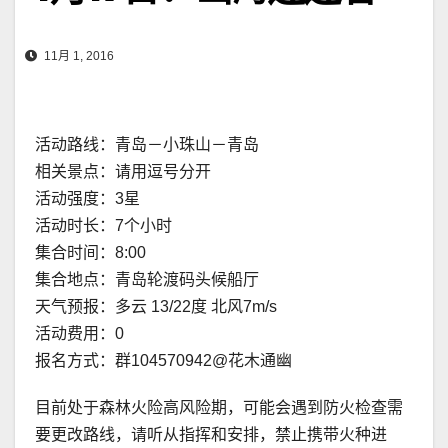
11月 1, 2016
活动路线：青岛－小珠山－青岛
相关景点：请用逗号分开
活动强度：3星
活动时长：7个小时
集合时间：8:00
集合地点：青岛轮渡码头候船厅
天气预报：多云 13/22度 北风7m/s
活动费用：0
报名方式：群104570942@花木通幽
目前处于森林火险高风险期，可能会遇到防火检查需
要更改路线，请听从指挥和安排，禁止携带火种进