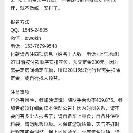
3、坝上消费水平较高，午晚餐根据自身情况自行处
理，就不做统一安排了。
报名方法
QQ：1545-24805
微信：towokin
电话：153-7679-9548
付款请备注四项信息（姓名＋人数＋电话+上车地点）
27日前按付款顺序安排座位，预交定金280元。因为
需要定房间确定车辆，所以28日起取消行程需要扣除
定金，或自行找人顶替。
注意事项
户外有风险，参加须谨慎！随队手台频率409.875。参
加者必须详细阅读本活动公告！因为时间关系，请不
要问有多少人报名了；请自备车上零食；自备环保塑
料袋，请勿乱丢垃圾。为保证游玩质量，天气不好时
行程可能会调整。坝上地区蔬菜、水等资源短缺，请