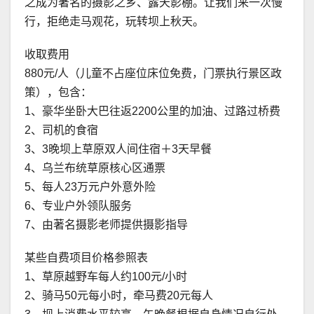
之成为著名的摄影之乡、露天影棚。让我们来一次慢
行，拒绝走马观花，玩转坝上秋天。
收取费用
880元/人（儿童不占座位床位免费，门票执行景区政
策），包含：
1、豪华坐卧大巴往返2200公里的加油、过路过桥费
2、司机的食宿
3、3晚坝上草原双人间住宿＋3天早餐
4、乌兰布统草原核心区通票
5、每人23万元户外意外险
6、专业户外领队服务
7、由著名摄影老师提供摄影指导
某些自费项目价格参照表
1、草原越野车每人约100元/小时
2、骑马50元每小时，牵马费20元每人