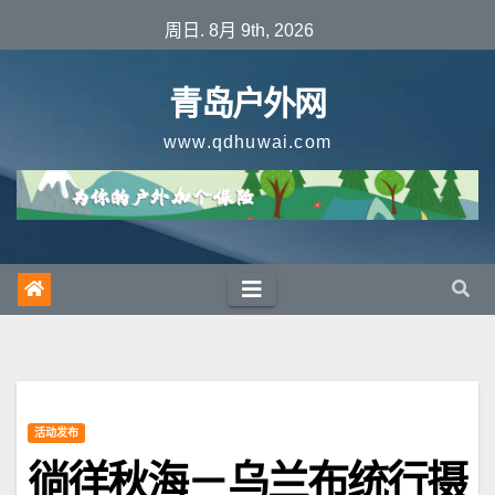
跳
周日. 8月 9th, 2026
至
内
青岛户外网
容
www.qdhuwai.com
活动发布
徜徉秋海－乌兰布统行摄