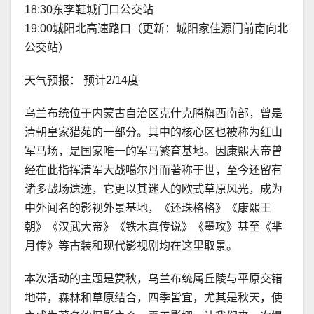
18:30东李鞋城门口公交站
19:00城阳北高速路口（更新：城阳家佳源门前南向北
公交站）
天气预报： 预计2/14度
乌兰布统位于内蒙古自治区克什克腾旗西南部，曾是
清朝皇家猎苑的一部分。其中的核心区也被称为红山
军马场，是国家唯一的军马繁育基地。因康熙大帝曾
经在此指挥清军大战噶尔丹而著称于世，至今还留有
诸多战场遗迹，它更以其迷人的欧式草原风光，成为
中外闻名的影视外景基地，《还珠格格》《康熙王
朝》《汉武大帝》《铁木真传说》《墨攻》甚至《芈
月传》等古装和现代影视剧均在这里取景。
本次活动的主题是赏秋，乌兰布统属丘陵与平原交错
地带，森林和草原结合，四季皆宜，尤其是秋天，使