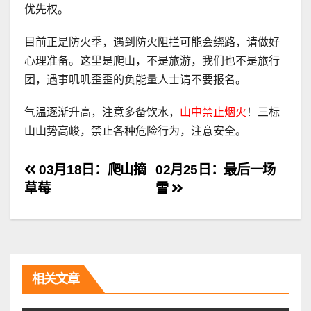
优先权。
目前正是防火季，遇到防火阻拦可能会绕路，请做好
心理准备。这里是爬山，不是旅游，我们也不是旅行
团，遇事叽叽歪歪的负能量人士请不要报名。
气温逐渐升高，注意多备饮水，
山中禁止烟火
！三标
山山势高峻，禁止各种危险行为，注意安全。
文
03月18日：爬山摘
02月25日：最后一场
草莓
雪
章
导
航
相关文章