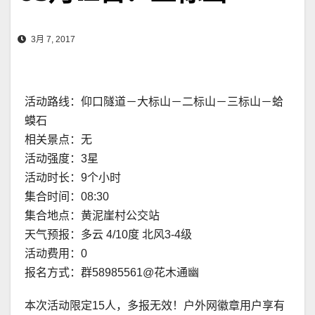
3月 7, 2017
活动路线：仰口隧道－大标山－二标山－三标山－蛤
蟆石
相关景点：无
活动强度：3星
活动时长：9个小时
集合时间：08:30
集合地点：黄泥崖村公交站
天气预报：多云 4/10度 北风3-4级
活动费用：0
报名方式：群58985561@花木通幽
本次活动限定15人，多报无效！户外网徽章用户享有