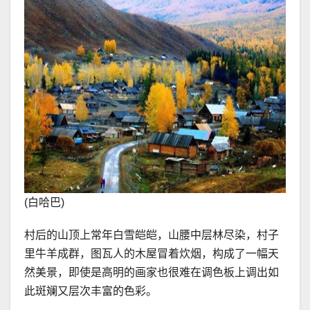
(白哈巴)
村后的山顶上常年白雪皑皑，山腰中层林尽染，村子
里牛羊成群，图瓦人的木屋冒着炊烟，构成了一幅天
然美景，即使是高明的画家也很难在调色板上调出如
此斑斓又层次丰富的色彩。