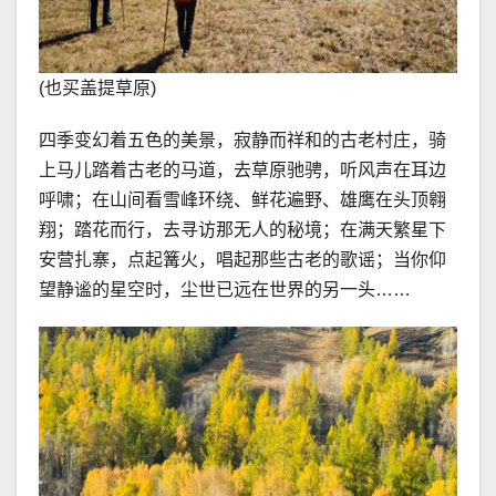
(也买盖提草原)
四季变幻着五色的美景，寂静而祥和的古老村庄，骑
上马儿踏着古老的马道，去草原驰骋，听风声在耳边
呼啸；在山间看雪峰环绕、鲜花遍野、雄鹰在头顶翱
翔；踏花而行，去寻访那无人的秘境；在满天繁星下
安营扎寨，点起篝火，唱起那些古老的歌谣；当你仰
望静谧的星空时，尘世已远在世界的另一头……