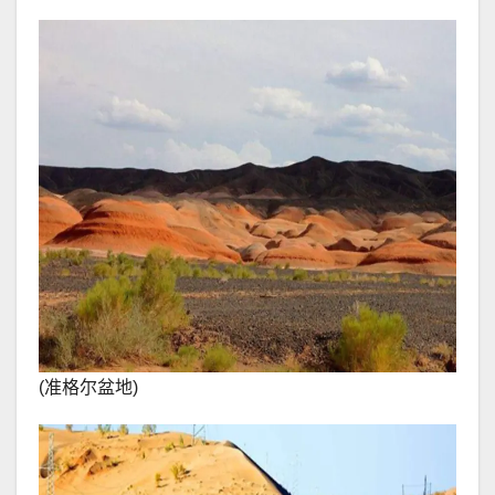
(准格尔盆地)