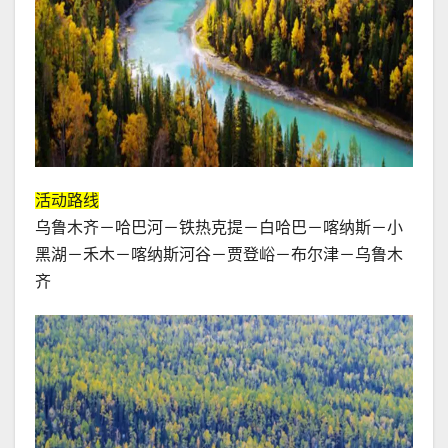
活动路线
乌鲁木齐－哈巴河－铁热克提－白哈巴－喀纳斯－小
黑湖－禾木－喀纳斯河谷－贾登峪－布尔津－乌鲁木
齐