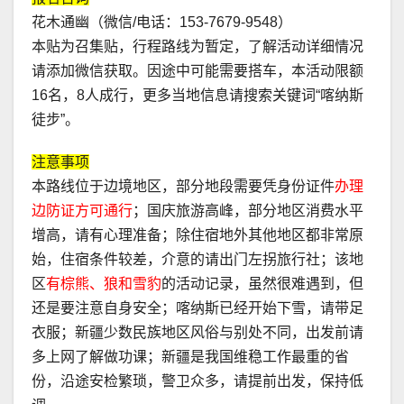
花木通幽（微信/电话：153-7679-9548）
本贴为召集贴，行程路线为暂定，了解活动详细情况
请添加微信获取。因途中可能需要搭车，本活动限额
16名，8人成行，更多当地信息请搜索关键词“喀纳斯
徒步”。
注意事项
本路线位于边境地区，部分地段需要凭身份证件
办理
边防证方可通行
；国庆旅游高峰，部分地区消费水平
增高，请有心理准备；除住宿地外其他地区都非常原
始，住宿条件较差，介意的请出门左拐旅行社；该地
区
有棕熊、狼和雪豹
的活动记录，虽然很难遇到，但
还是要注意自身安全；喀纳斯已经开始下雪，请带足
衣服；新疆少数民族地区风俗与别处不同，出发前请
多上网了解做功课；新疆是我国维稳工作最重的省
份，沿途安检繁琐，警卫众多，请提前出发，保持低