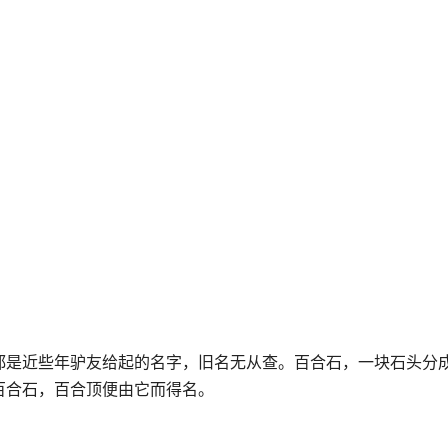
都是近些年驴友给起的名字，旧名无从查。百合石，一块石头分
百合石，百合顶便由它而得名。