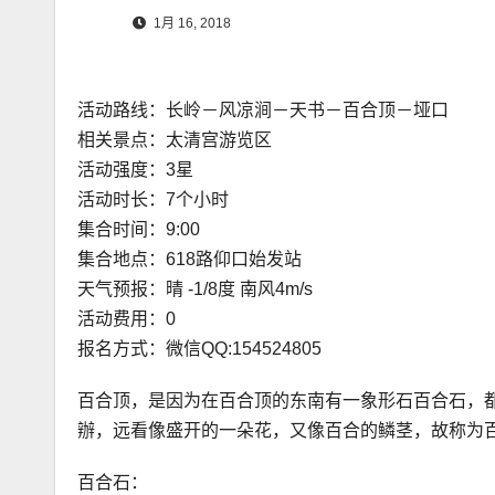
1月 16, 2018
活动路线：长岭－风凉涧－天书－百合顶－垭口
相关景点：太清宫游览区
活动强度：3星
活动时长：7个小时
集合时间：9:00
集合地点：618路仰口始发站
天气预报：晴 -1/8度 南风4m/s
活动费用：0
报名方式：微信QQ:154524805
百合顶，是因为在百合顶的东南有一象形石百合石，
辦，远看像盛开的一朵花，又像百合的鳞茎，故称为
百合石：