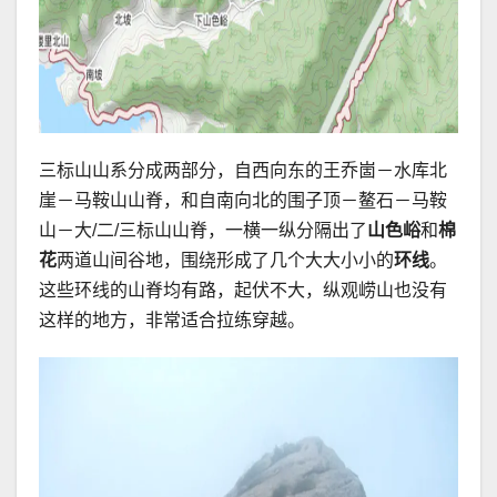
三标山山系分成两部分，自西向东的王乔崮－水库北
崖－马鞍山山脊，和自南向北的围子顶－鳌石－马鞍
山－大/二/三标山山脊，一横一纵分隔出了
山色峪
和
棉
花
两道山间谷地，围绕形成了几个大大小小的
环线
。
这些环线的山脊均有路，起伏不大，纵观崂山也没有
这样的地方，非常适合拉练穿越。