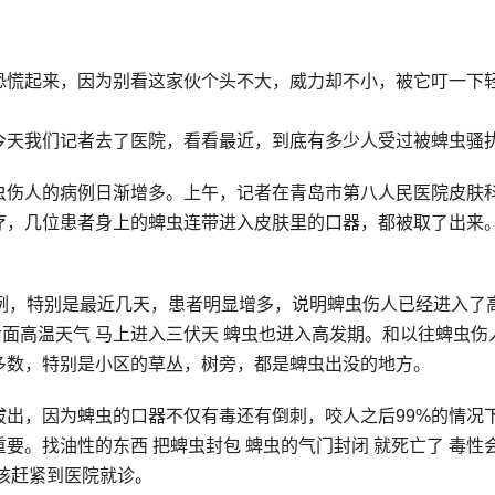
恐慌起来，因为别看这家伙个头不大，威力却不小，被它叮一下
今天我们记者去了医院，看看最近，到底有多少人受过被蜱虫骚
虫伤人的病例日渐增多。上午，记者在青岛市第八人民医院皮肤
疗，几位患者身上的蜱虫连带进入皮肤里的口器，都被取了出来
例，特别是最近几天，患者明显增多，说明蜱虫伤人已经进入了
后面高温天气 马上进入三伏天 蜱虫也进入高发期。和以往蜱虫伤
多数，特别是小区的草丛，树旁，都是蜱虫出没的地方。
出，因为蜱虫的口器不仅有毒还有倒刺，咬人之后99%的情况
要。找油性的东西 把蜱虫封包 蜱虫的气门封闭 就死亡了 毒性
该赶紧到医院就诊。