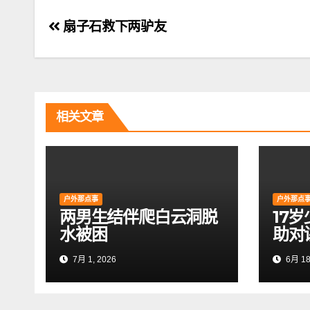
文
扇子石救下两驴友
章
导
航
相关文章
户外那点事
户外那点
两男生结伴爬白云洞脱
17
水被困
助对
7月 1, 2026
6月 18