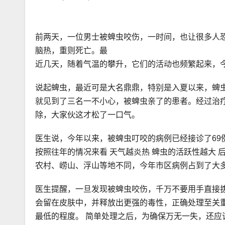
前两天，一位男士被蜱虫咬伤，一时间，也让很多人
脑热，重则死亡。最
近几天，随着气温的攀升，它们的活动也频繁起来，
说起蜱虫，最近可是大名鼎鼎，特别是入夏以来，蜱
就见到了三名一不小心，被蜱虫亲了的患者。经过治
除，大家伙这才松了一口气。
医生说，今年以来，被蜱虫叮咬的病例已经接诊了69
按照往年的情况来看 天气越炎热 蜱虫的活跃性越大 
农村、崂山、浮山等地不同，今年市区病例占到了大
医生提醒，一旦发现被蜱虫咬伤，千万不要用手直接拔
会留在皮肤中，并释放出更强的毒性，正确处理至关重
最低的程度。 简单处理之后，为确保万无一失，还应