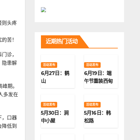
轻则头疼
扰的苦！
近期热门活动
科门诊，
。隐患解
活动发布
活动发布
6月27日：鹤
6月19日：端
山
午节重装西甸
高峰期。
子梁
人多发在
活动发布
活动发布
5月30日：涧
5月16日：韩
下，口器
中小屋
松路
会降低到