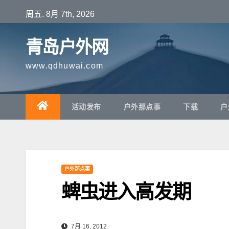
跳
周五. 8月 7th, 2026
至
内
青岛户外网
容
www.qdhuwai.com
活动发布
户外那点事
下载
户
户外那点事
蜱虫进入高发期
7月 16, 2012