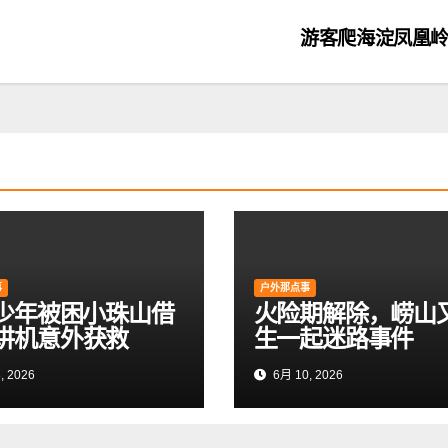
游客爬海淀凤凰
事
户外那点事
岁少年被困小珠山借
火险期解除，崂山
讲机意外获救
生一起迷路事件
, 2026
6月 10, 2026