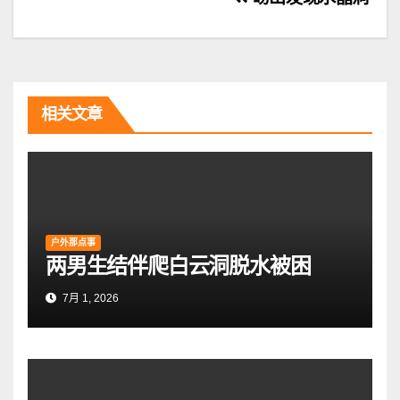
文
章
导
航
相关文章
户外那点事
两男生结伴爬白云洞脱水被困
7月 1, 2026