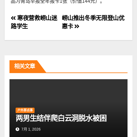
品为青岛早报全年报卡1张（价值144元）。
文
寒夜营救崂山迷
崂山推出冬季无限登山优
路学生
惠卡
章
导
航
相关文章
户外那点事
两男生结伴爬白云洞脱水被困
7月 1, 2026