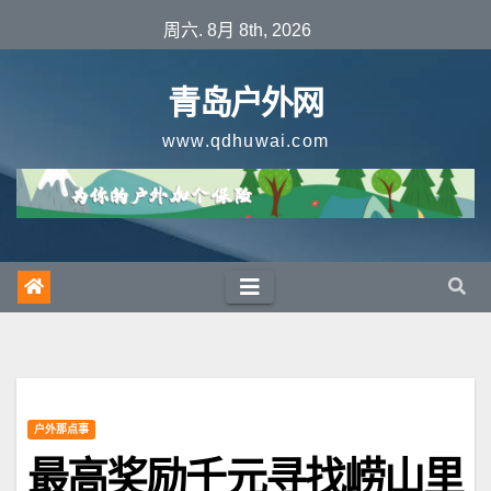
跳
周六. 8月 8th, 2026
至
内
青岛户外网
容
www.qdhuwai.com
户外那点事
最高奖励千元寻找崂山里