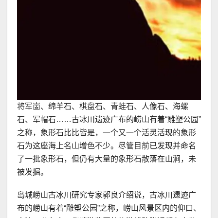
将军崮、绵羊石、棋盘石、青蛙石、人像石、海螺
石、军帽石……古冰川遗迹广布的崂山有着“雕塑公园”
之称，象形石比比皆是，一个又一个活灵活现的象形
石为这座海上名山增色不少。尽管目前已发现并命名
了一批象形石，但仍有大量的象形石散落在山涧，未
被发掘。
岛城崂山古冰川研究专家郭良介绍说，古冰川遗迹广
布的崂山有着“雕塑公园”之称，崂山风景区内的仰口、