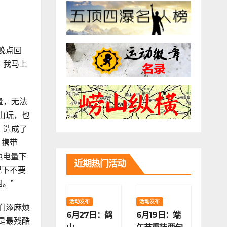
晚点回
！我马上
量，无法
山玩，也
，造成了
，携带
池电量下
近期热门活动
况下不要
。”
活动发布
活动发布
们添麻烦
6月27日：鹤
6月19日：端
是最残酷