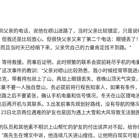
接到父亲的电话，说他在崂山迷路了，当时父亲比较镇定，只是说
，但我还是比较放心。但很快父亲又来了第二个电话：眼镜丢了
，而且当时天已经暗下来，父亲凭自己的力量肯定找不到路。”
，等待救援。而事后证明，此时频繁的联系会提前耗尽手机的电
了这次事件的教训：“父亲对崂山比较熟悉，我小时候经常带我进
夹克，带着挎包就上了山，再加上眼镜丢失、夜晚山顶天气突变
尽量不要一人独自登山，务必提前将行程告知家人，如果有条件
.迷路之后不要紧张，确认手机电量和信号情况，冬天在山区锂电
后再开机与其联系。3.出发前事先规划好路线，没有导航的情
。23日北京两位遇难的驴友也是因为遇上大雪和大风导致无法脱困
天的队员和其他素不相识上山帮忙的驴友的付出说声对不起，给你
。”高先生在博文中说，他连续几天进山搜找，让他明白现实可能