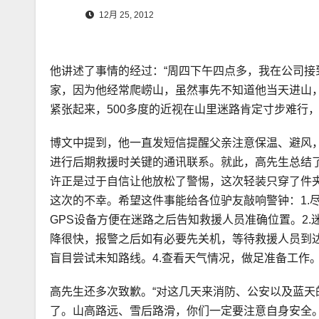
12月 25, 2012
他讲述了事情的经过：“周四下午四点多，我在公司
家，因为他经常爬崂山，虽然事先不知道他当天进山
紧张起来，500多度的近视在山里迷路肯定寸步难行
博文中提到，他一直发短信提醒父亲注意保温、避风
进行后期救援时关键的通讯联系。就此，高先生总结
许正是过于自信让他放松了警惕，这次轻装只穿了件
这次的不幸。希望这件事能给各位驴友敲响警钟：1.
GPS设备方便在迷路之后告知救援人员准确位置。2
降很快，报警之后如有必要先关机，等待救援人员到达
盲目尝试未知路线。4.查看天气情况，做足准备工作
高先生还多次致歉。“对这几天来消防、公安以及蓝
了。山高路远、雪后路滑，你们一定要注意自身安全