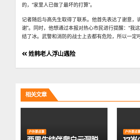
的，“家里人已做了最坏的打算”。
记者随后与高先生取得了联系。他首先表达了谢意，
谢”。同时，他想通过本报对热心市民进行提醒：“我
结了冰。武警和消防的战士上去都有危险，所以一定
文
姓韩老人浮山遇险
章
导
航
相关文章
户外那点事
户外那点
两男生结伴爬白云洞脱
17