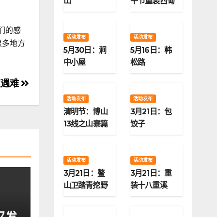
山
午节重装西甸
子梁
们的感
活动发布
活动发布
很多地方
5月30日：涧
5月16日：韩
中小屋
松路
夜遇难
活动发布
活动发布
清明节：博山
3月21日：包
13线之山寨篇
饺子
活动发布
活动发布
3月21日：鳌
3月21日：重
山卫踏青挖野
装十八重溪
菜
又发