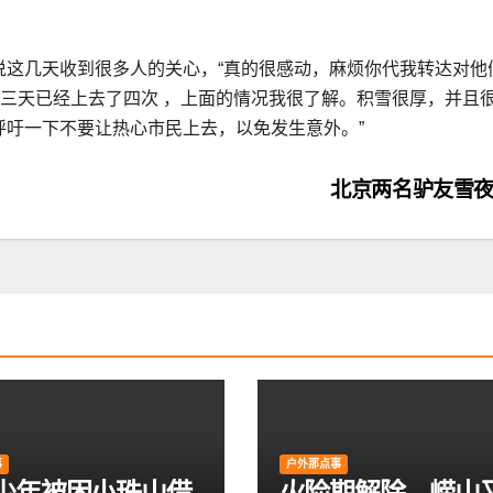
说这几天收到很多人的关心，“真的很感动，麻烦你代我转达对他
这三天已经上去了四次 ，上面的情况我很了解。积雪很厚，并且
呼吁一下不要让热心市民上去，以免发生意外。”
北京两名驴友雪
事
户外那点事
岁少年被困小珠山借
火险期解除，崂山