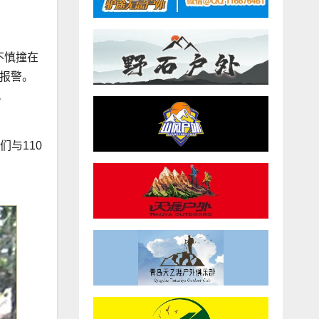
不慎撞在
0报警。
。
与110