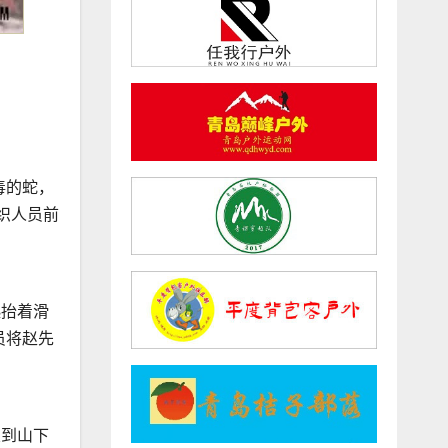
毒的蛇，
织人员前
起抬着滑
员将赵先
置到山下