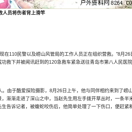
救人员将伤者背上滑竿
现在110民警以及崂山风管局的工作人员正在组织营救。”8月26
功救下并被闻讯赶到的120急救车紧急送往青岛市第八人民医
人。由于酷爱探险摄影，8月26日上午，他与同伴相约来到了崂
景，渐渐走进了深山之中，当赵先生用左手拨开草丛时，一条半
先生告诉记者，被蝮蛇咬伤后，他简单处理了一下伤口，便赶紧