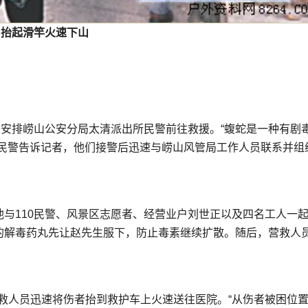
抬起滑竿火速下山
即安排崂山公安分局太清派出所民警前往救援。“蝮蛇是一种有剧
所民警告诉记者，他们接警后迅速与崂山风管局工作人员联系并组
与110民警、风景区志愿者、经营业户刘世正以及四名工人一
的解毒药丸先让赵先生服下，防止毒素继续扩散。随后，营救人
急救人员迅速将伤者抬到救护车上火速送往医院。“从伤者被困位