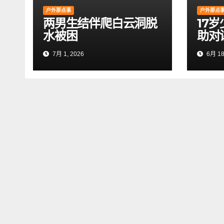
户外那点事
户外那点
两男生结伴爬白云洞脱
17
水被困
助对
7月 1, 2026
6月 18