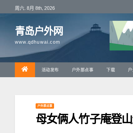
跳
周六. 8月 8th, 2026
至
内
青岛户外网
容
www.qdhuwai.com
活动发布
户外那点事
下载
户
户外那点事
母女俩人竹子庵登山