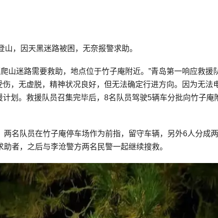
近登山，因天黑迷路被困，无奈报警求助。
女俩爬山迷路需要救助，地点位于竹子庵附近。”青岛第一响应救援
受伤，无虚脱，精神状况良好，但无法确定行进方向。因为无法
计划。救援队员召集完毕后，8名队员驾驶5辆车分批向竹子庵
，两名队员在竹子庵停车场作为前指，留守车辆，另外6人分成
求助者，之后与李沧警方两名民警一起继续搜救。