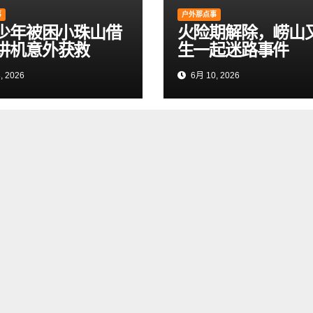
事
户外那点事
岁少年被困小珠山借
火险期解除，崂山
讲机意外获救
生一起迷路事件
, 2026
6月 10, 2026