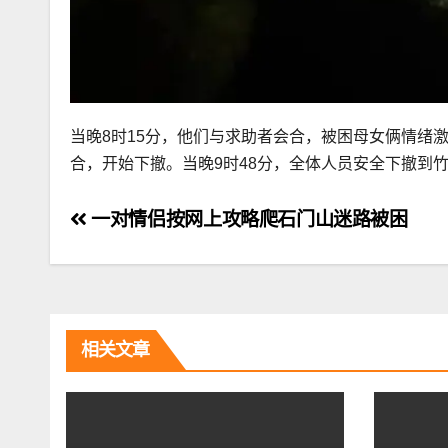
当晚8时15分，他们与求助者会合，被困母女俩情绪
合，开始下撤。当晚9时48分，全体人员安全下撤到
文
一对情侣按网上攻略爬石门山迷路被困
章
导
航
相关文章