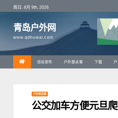
跳
周日. 8月 9th, 2026
至
内
青岛户外网
容
www.qdhuwai.com
活动发布
户外那点事
下载
户
户外那点事
公交加车方便元旦爬