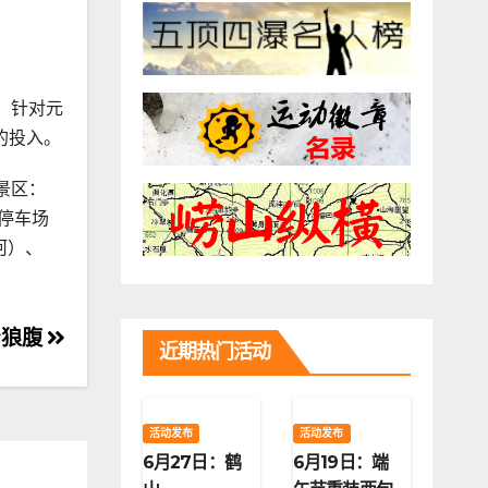
，针对元
的投入。
景区：
山停车场
河）、
身狼腹
近期热门活动
活动发布
活动发布
6月27日：鹤
6月19日：端