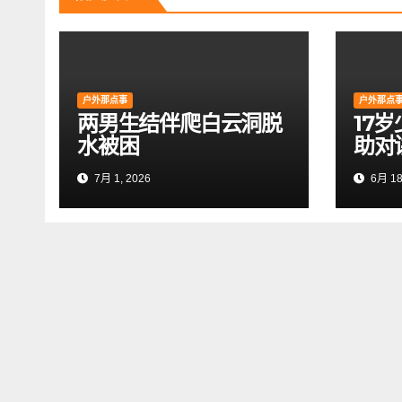
户外那点事
户外那点
两男生结伴爬白云洞脱
17
水被困
助对
7月 1, 2026
6月 18