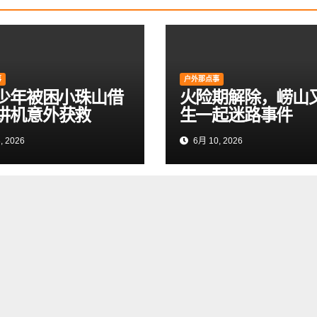
事
户外那点事
岁少年被困小珠山借
火险期解除，崂山
讲机意外获救
生一起迷路事件
, 2026
6月 10, 2026