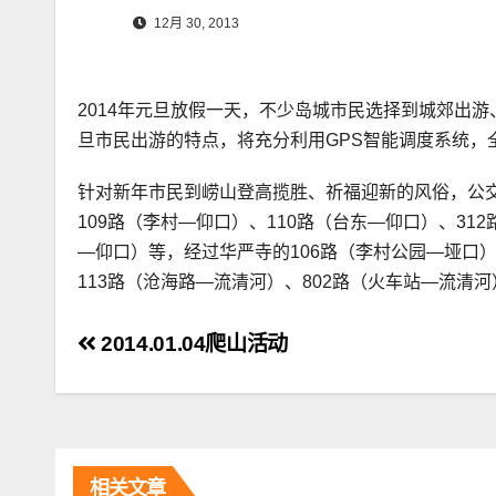
12月 30, 2013
2014年元旦放假一天，不少岛城市民选择到城郊出
旦市民出游的特点，将充分利用GPS智能调度系统，
针对新年市民到崂山登高揽胜、祈福迎新的风俗，公
109路（李村—仰口）、110路（台东—仰口）、31
—仰口）等，经过华严寺的106路（李村公园—垭口）
113路（沧海路—流清河）、802路（火车站—流清
文
2014.01.04爬山活动
章
导
航
相关文章