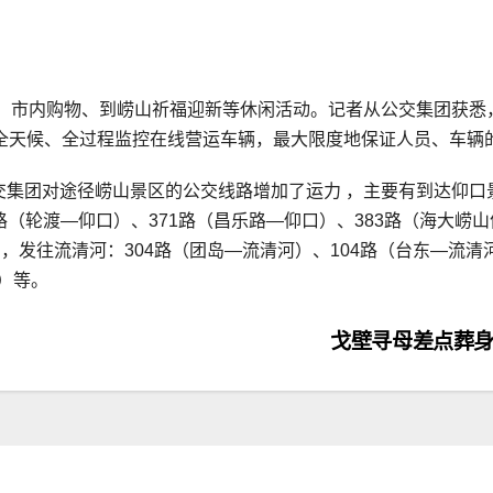
游、市内购物、到崂山祈福迎新等休闲活动。记者从公交集团获悉
全天候、全过程监控在线营运车辆，最大限度地保证人员、车辆
交集团对途径崂山景区的公交线路增加了运力 ，主要有到达仰口
2路（轮渡—仰口）、371路（昌乐路—仰口）、383路（海大崂
，发往流清河：304路（团岛—流清河）、104路（台东—流清
河）等。
戈壁寻母差点葬