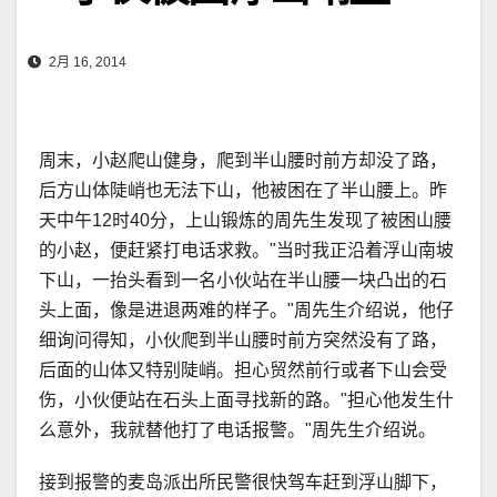
2月 16, 2014
周末，小赵爬山健身，爬到半山腰时前方却没了路，
后方山体陡峭也无法下山，他被困在了半山腰上。昨
天中午12时40分，上山锻炼的周先生发现了被困山腰
的小赵，便赶紧打电话求救。"当时我正沿着浮山南坡
下山，一抬头看到一名小伙站在半山腰一块凸出的石
头上面，像是进退两难的样子。"周先生介绍说，他仔
细询问得知，小伙爬到半山腰时前方突然没有了路，
后面的山体又特别陡峭。担心贸然前行或者下山会受
伤，小伙便站在石头上面寻找新的路。"担心他发生什
么意外，我就替他打了电话报警。"周先生介绍说。
接到报警的麦岛派出所民警很快驾车赶到浮山脚下，