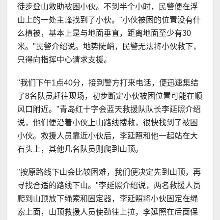
徒步登山救助被困小伙。不到半个小时，民警便在浮
山上的一处主峰找到了小伙。"小伙被困的位置没有什
么植被，基本上是与地面垂直，距离地面至少有30
米。"民警介绍说。地势陡峭，民警无法将小伙救下，
只得向指挥中心请求支援。
"我们下午1点40分，接到警方打来电话，便迅速集结
了8名队员赶往现场，初步断定小伙被困位置可能在顺
风口附近。"青岛红十字会蓝天救援队队长李延照介绍
说，他们便沿着小伙上山路线搜救，很快找到了被困
小伙。救援人员靠近小伙后，李延照和他一起站在大
石头上，其他几名队员则爬到山顶。
"按原路线下山会比较困难，我们便决定先到山顶，再
寻找合适的路线下山。"李延照介绍说，两名救援人员
爬到山顶放下绳索和固定器，李延照将小伙固定在绳
索上面，山顶救援人员使劲往上拉，李延照在后面保