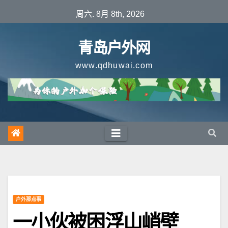
跳
周六. 8月 8th, 2026
至
内
青岛户外网
容
www.qdhuwai.com
户外那点事
一小伙被困浮山峭壁