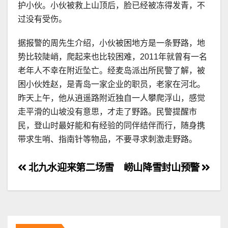
护小伙。小伙被救上山顶后，脸已经被冻得发青，不
过没有受伤。
据报警的周先生介绍，小伙被困地方是一条野路，地
势比较陡峭，爬起来也比较困难，2011年就曾有一名
老年人不幸在附近坠亡。经麦岛派出所民警了解，被
困小伙姓赵，是青岛一家企业的职员，老家在河北。
昨天上午，他从逍遥路附近独自一人攀爬浮山，感觉
走平滑的山坡没有意思，才走了野路。民警提醒市
民，登山时最好能和有经验的同伴结伴而行，随身携
带求生哨、指南针等物品，不要寻求刺激走野路。
文
北九水迎来第二场雪
崂山降雪封山预警
章
导