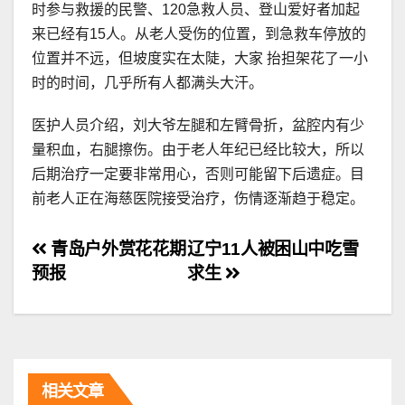
时参与救援的民警、120急救人员、登山爱好者加起
来已经有15人。从老人受伤的位置，到急救车停放的
位置并不远，但坡度实在太陡，大家 抬担架花了一小
时的时间，几乎所有人都满头大汗。
医护人员介绍，刘大爷左腿和左臂骨折，盆腔内有少
量积血，右腿擦伤。由于老人年纪已经比较大，所以
后期治疗一定要非常用心，否则可能留下后遗症。目
前老人正在海慈医院接受治疗，伤情逐渐趋于稳定。
文
青岛户外赏花花期
辽宁11人被困山中吃雪
预报
求生
章
导
航
相关文章