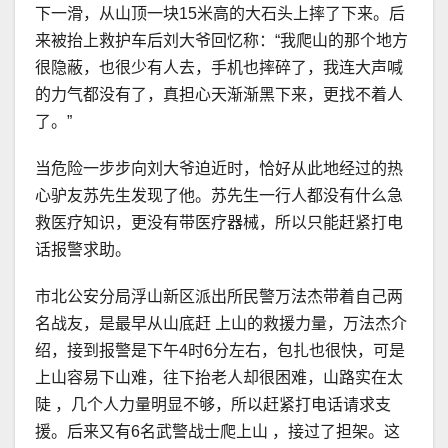
下一滑，从山顶一块15米高的大石头上摔了下来。后
来被抬上救护车后刘大爷回忆称：“我爬山的那个地方
很隐蔽，也很少有人去，手机也摔碎了，我连大声喊
的力气都没有了，真担心天渐渐黑下来，更找不着人
了。”
当危险一步步向刘大爷迫近时，恰好从此地经过的热
心驴友苏先生发现了他。苏先生一行人都没有什么急
救医疗知识，更没有带医疗器械，所以只能赶紧打电
话报警求助。
市北公安分局浮山新区派出所民警万法杰带着自己两
名战友，是最早从山底赶 上山的救援力量，万法杰介
绍，接到报警是下午4时6分左右，包扎也很快，可是
上山容易下山难，往下抬老人却很困难，山路实在太
陡 ，几个人力量明显不够，所以赶紧打电话请求支
援。后来又有6名武警战士爬上山 ，接过了担架。这