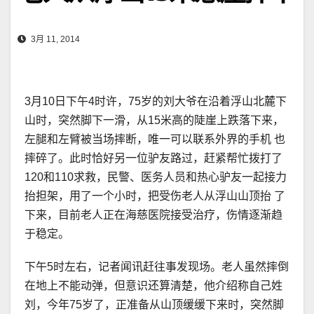
3月 11, 2014
3月10日下午4时许，75岁的刘大爷在沿着浮山北麓下
山时，突然脚下一滑，从15米高的陡崖上跌落下来，
左腿和左臂被当场摔断，唯一可以联系外界的手机 也
摔碎了。此时恰好另一位驴友路过，赶紧帮忙拨打了
120和110求救，民警、医务人员和热心驴友一起接力
抬担架，用了一个小时，把受伤老人从浮山山顶抬 了
下来，目前老人正在海慈医院接受治疗，伤情逐渐趋
于稳定。
下午5时左右，记者闻讯赶往事发现场。老人虽然摔倒
在地上不能动弹，但意识还算清楚，他介绍称自己姓
刘，今年75岁了，正准备从山顶缓缓下来时，突然脚