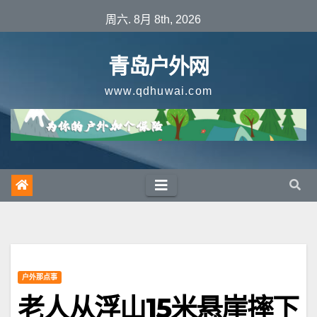
跳
周六. 8月 8th, 2026
至
内
青岛户外网
容
www.qdhuwai.com
户外那点事
老人从浮山15米悬崖摔下