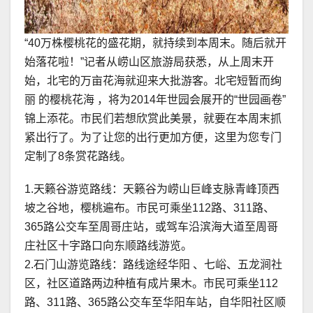
“40万株樱桃花的盛花期，就持续到本周末。随后就开
始落花啦！”记者从崂山区旅游局获悉，从上周末开
始，北宅的万亩花海就迎来大批游客。北宅短暂而绚
丽 的樱桃花海 ，将为2014年世园会展开的“世园画卷”
锦上添花。市民们若想欣赏此美景，就要在本周末抓
紧出行了。为了让您的出行更加方便，这里为您专门
定制了8条赏花路线。
1.天籁谷游览路线：天籁谷为崂山巨峰支脉青峰顶西
坡之谷地，樱桃遍布。市民可乘坐112路、311路、
365路公交车至周哥庄站，或驾车沿滨海大道至周哥
庄社区十字路口向东顺路线游览。
2.石门山游览路线：路线途经华阳 、七峪、五龙涧社
区，社区道路两边种植有成片果木。市民可乘坐112
路、311路、365路公交车至华阳车站，自华阳社区顺