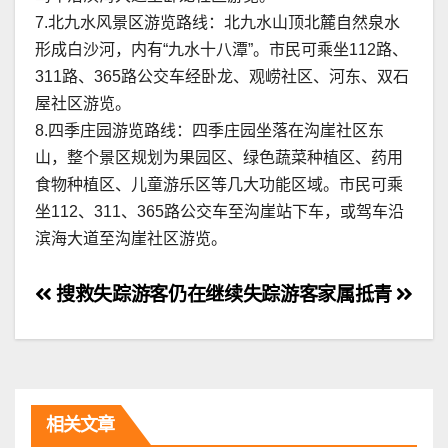
7.北九水风景区游览路线：北九水山顶北麓自然泉水
形成白沙河，内有“九水十八潭”。市民可乘坐112路、
311路、365路公交车经卧龙、观崂社区、河东、双石
屋社区游览。
8.四季庄园游览路线：四季庄园坐落在沟崖社区东
山，整个景区规划为果园区、绿色蔬菜种植区、药用
食物种植区、儿童游乐区等几大功能区域。市民可乘
坐112、311、365路公交车至沟崖站下车，或驾车沿
滨海大道至沟崖社区游览。
文
搜救失踪游客仍在继续
失踪游客家属抵青
章
导
航
相关文章