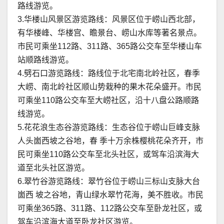
路线游览。
3.华楼山风景区游览路线：风景区位于崂山西北部，
有华楼峰、华楼宫、瞻景台、崂山水库等著名景点。
市民可乘坐112路、311路、365路公交车至华楼山车
站顺路线游览。
4.劈石口游览路线：路线位于北宅南北岭社区，春季
大崂、南北岭社区顺山势栽种的果木花朵盛开。市民
可乘坐110路公交车至大崂社区，沿十八盘公路顺路
线游览。
5.花花浪生态谷游览路线：生态谷位于崂山巨峰支脉
人头崮西坡之谷地，春 季十万余株樱桃花朵齐开，市
民可乘坐110路公交车至北头社区，或驾车沿滨海大
道至北头社区游览。
6.翠竹谷游览路线：翠竹谷位于崂山三标山支脉大台
崮西 坡之谷地，青山绿水翠竹花海，美不胜收。市民
可乘坐365路、311路、112路公交车至卧龙社区，或
驾车沿滨海大道至卧龙社区游览。