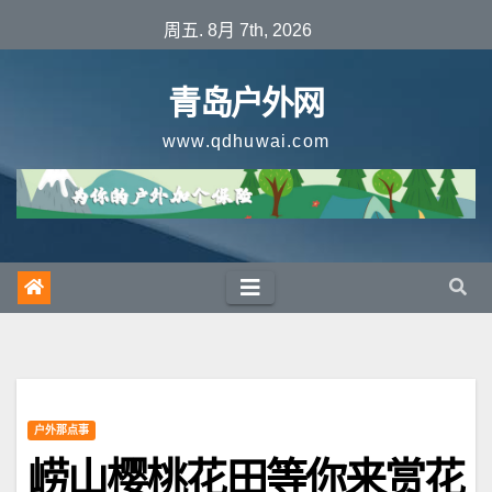
跳
周五. 8月 7th, 2026
至
内
青岛户外网
容
www.qdhuwai.com
户外那点事
崂山樱桃花田等你来赏花