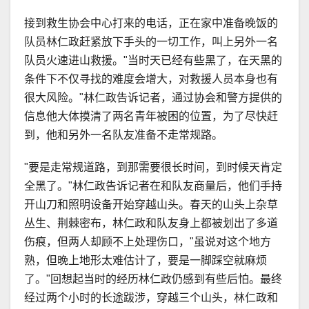
接到救生协会中心打来的电话，正在家中准备晚饭的
队员林仁政赶紧放下手头的一切工作，叫上另外一名
队员火速进山救援。"当时天已经有些黑了，在天黑的
条件下不仅寻找的难度会增大，对救援人员本身也有
很大风险。"林仁政告诉记者，通过协会和警方提供的
信息他大体摸清了两名青年被困的位置，为了尽快赶
到，他和另外一名队友准备不走常规路。
"要是走常规道路，到那需要很长时间，到时候天肯定
全黑了。"林仁政告诉记者在和队友商量后，他们手持
开山刀和照明设备开始穿越山头。春天的山头上杂草
丛生、荆棘密布，林仁政和队友身上都被划出了多道
伤痕，但两人却顾不上处理伤口，"虽说对这个地方
熟，但晚上地形太难估计了，要是一脚踩空就麻烦
了。"回想起当时的经历林仁政仍感到有些后怕。最终
经过两个小时的长途跋涉，穿越三个山头，林仁政和