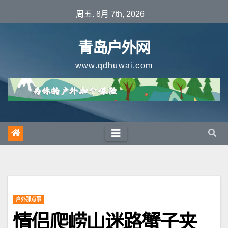
跳
周五. 8月 7th, 2026
至
内
青岛户外网
容
www.qdhuwai.com
户外那点事
情侣爬崂山迷路蟹子夹