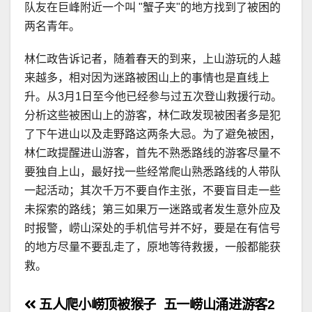
队友在巨峰附近一个叫 "蟹子夹"的地方找到了被困的
两名青年。
林仁政告诉记者，随着春天的到来，上山游玩的人越
来越多，相对因为迷路被困山上的事情也是直线上
升。从3月1日至今他已经参与过五次登山救援行动。
分析这些被困山上的游客，林仁政发现被困者多是犯
了下午进山以及走野路这两条大忌。为了避免被困，
林仁政提醒进山游客，首先不熟悉路线的游客尽量不
要独自上山，最好找一些经常爬山熟悉路线的人带队
一起活动；其次千万不要自作主张，不要盲目走一些
未探索的路线；第三如果万一迷路或者发生意外应及
时报警，崂山深处的手机信号并不好，要是在有信号
的地方尽量不要乱走了，原地等待救援，一般都能获
救。
文
五人爬小崂顶被猴子
五一崂山涌进游客2