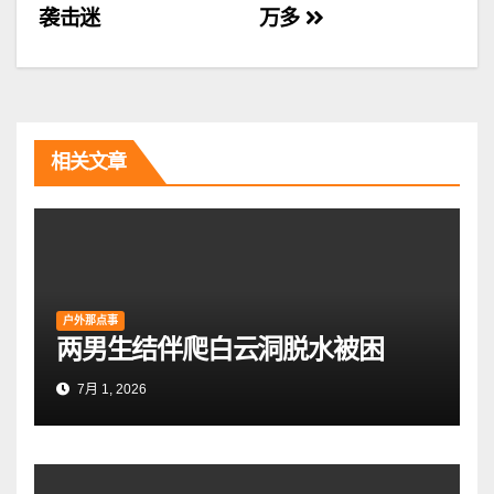
袭击迷
万多
章
导
航
相关文章
户外那点事
两男生结伴爬白云洞脱水被困
7月 1, 2026