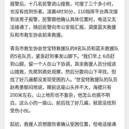
报警后，十几名民警进山搜救，可搜了三个多小时，
也没有找到伤者。凌晨4时30分，110指挥平台再次接
到该男子报警，民警跟他确认具体位置时，电话又无
法接通了，随后民警向市公安局汇报，调度蓝天救援
队和市救生协会前来救援。
青岛市救生协会世宝特救援队的8名队员和蓝天救援队
的5名队员，紧急赶到事发山脚下。“我们早上 6点赶
到山脚，留一个人在山下协调，其余救援人员分组进
山搜救，先爬到高处观察，然后分散向山下寻找，但
找了好几遍都没发现受困的人。”世宝特救援队的队员
赵希勇郁闷地说，眼前这座山头并不大，海拔只有
200米左右，山上地形也不复杂，他怎么也搞不明
白，这么小的一座山，前后找了好几遍，就是没找到
受伤小伙。
起初，救援人员想跟伤者确认受困位置，但电话接通