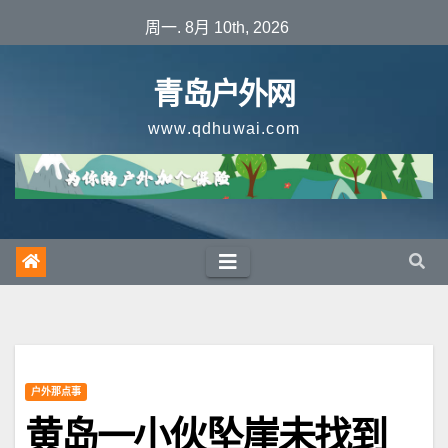
跳
周一. 8月 10th, 2026
至
内
青岛户外网
容
www.qdhuwai.com
户外那点事
黄岛一小伙坠崖未找到