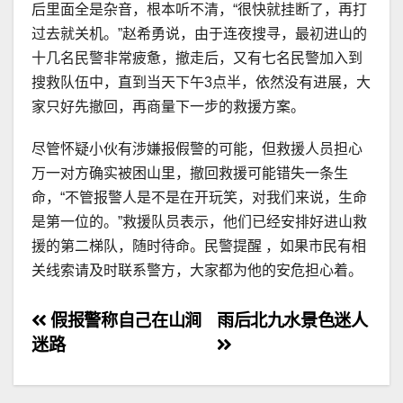
后里面全是杂音，根本听不清，“很快就挂断了，再打
过去就关机。”赵希勇说，由于连夜搜寻，最初进山的
十几名民警非常疲惫，撤走后，又有七名民警加入到
搜救队伍中，直到当天下午3点半，依然没有进展，大
家只好先撤回，再商量下一步的救援方案。
尽管怀疑小伙有涉嫌报假警的可能，但救援人员担心
万一对方确实被困山里，撤回救援可能错失一条生
命，“不管报警人是不是在开玩笑，对我们来说，生命
是第一位的。”救援队员表示，他们已经安排好进山救
援的第二梯队，随时待命。民警提醒 ，如果市民有相
关线索请及时联系警方，大家都为他的安危担心着。
文
假报警称自己在山涧
雨后北九水景色迷人
迷路
章
导