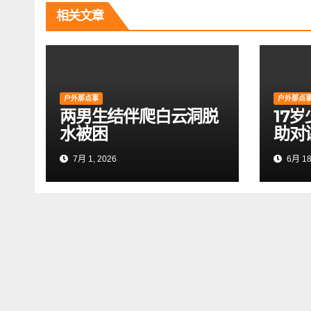
航
相关文章
户外那点事
户外那点
两男生结伴爬白云洞脱
17
水被困
助对
7月 1, 2026
6月 18