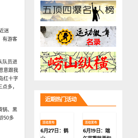
近迷
，有游客
队队员进
愿意跟我
岛红十字
三点多，
近期热门活动
袋锅、黑
50多
活动发布
活动发布
6月27日：鹤
6月19日：端