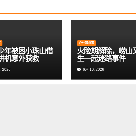
事
户外那点事
岁少年被困小珠山借
火险期解除，崂山
讲机意外获救
生一起迷路事件
, 2026
6月 10, 2026