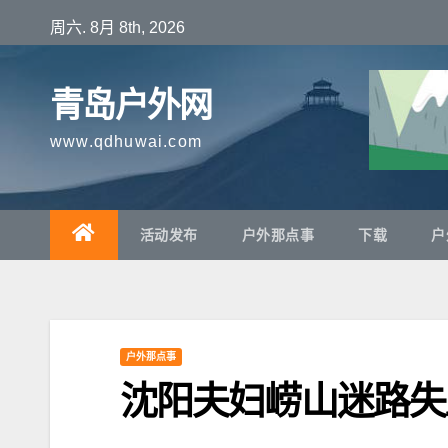
跳
周六. 8月 8th, 2026
至
内
青岛户外网
容
www.qdhuwai.com
活动发布
户外那点事
下载
户
户外那点事
沈阳夫妇崂山迷路失