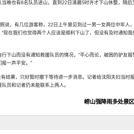
当晚也有6名队员进山，直到22日清晨5时许才下山休整，随后
延照说，有几位游客称，22日上午曾见到过一男一女两位中年人
，“现在我们也觉得两个人应该是顺利下山了，但没有及时通知我
自行下山而没有通知救援队员的情况，“平心而论，被困的驴友报
报一声平安。”
是没有结果，只好暂时撤下等待进一步消息。记者给沈阳夫妇当时
援队员和记者仍未能联系上两人。
崂山强降雨多处景