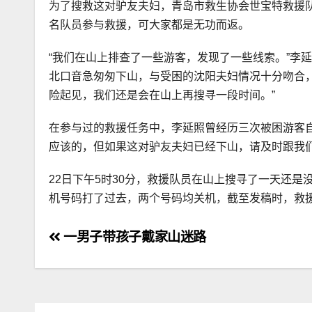
为了搜救这对驴友夫妇，青岛市救生协会世宝特救援队
名队员参与救援，可大家都是无功而返。
“我们在山上排查了一些游客，发现了一些线索。”李
北口音急匆匆下山，与受困的沈阳夫妇情况十分吻合
险起见，我们还是会在山上再搜寻一段时间。”
在参与过的救援任务中，李延照曾经历三次被困游客
应该的，但如果这对驴友夫妇已经下山，请及时跟我们
22日下午5时30分，救援队员在山上搜寻了一天还
机号码打了过去，两个号码均关机，截至发稿时，救
文
一男子带孩子戴家山迷路
章
导