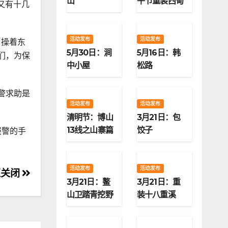
山
午节重装西甸
又有十几
子梁
活动发布
活动发布
，操着东
5月30日：涧
5月16日：韩
们，为保
中小屋
松路
警求助是
活动发布
活动发布
清明节：博山
3月21日：包
13线之山寨篇
饺子
报警的手
活动发布
活动发布
区关闭
3月21日：鳌
3月21日：重
山卫踏青挖野
装十八重溪
菜