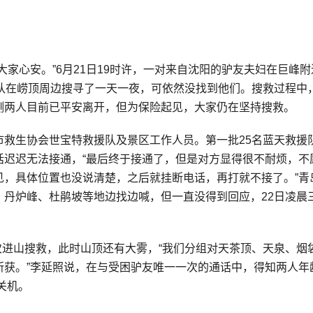
家心安。”6月21日19时许，一对来自沈阳的驴友夫妇在巨峰附
队在崂顶周边搜寻了一天一夜，可依然没找到他们。搜救过程中
测两人目前已平安离开，但为保险起见，大家仍在坚持搜救。
救生协会世宝特救援队及景区工作人员。第一批25名蓝天救援
话迟迟无法接通，“最后终于接通了，但是对方显得很不耐烦，不
见，具体位置也没说清楚，之后就挂断电话，再打就不接了。”青
丹炉峰、杜鹃坡等地边找边喊，但一直没得到回应，22日凌晨
再次进山搜救，此时山顶还有大雾，“我们分组对天茶顶、天泉、烟
获。”李延照说，在与受困驴友唯一一次的通话中，得知两人年龄
关机。