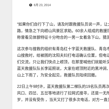
6月 23, 2014
“如果你们自行下了山，请及时跟救援队员说一声，让大
路，情急之下向崂山风景区求助。60余人组成的救援
称曾看见体貌特征十分吻合的一男一女着急下山，猜
这次参与搜救的组织有青岛红十字蓝天救援队、青岛市
山搜救时，给被困的沈阳夫妇打电话确认位置，但电
们交流，只让我们快点上崂顶，在那里喊他们就能听
蓝天救援队队长李延照说，大家在崂顶附近的黑冲涧、
山上下雨了，为安全起见，救援队员陆续回撤。
22日上午9时许，蓝天救援队第二梯队的19名队员
风口、四岔、五岔等地进行了拉网式搜寻，还是一无所
岁，并没有受伤 ，当天又打了很多次电话，对方一直