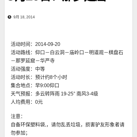
9月 18, 2014
活动时间：2014-09-20
活动路线：仰口－白云洞－庙岭口－明道观－棋盘石
－那罗延窟－华严寺
活动强度：中等
活动时长：预计约8个小时
集合地点：早9:00仰口
天气预报：多云转阵雨 19-25° 南风3-4级
人均费用：0元
注意：
自备环保塑料袋,，请勿乱丢垃圾，损害驴友形象者请
勿参加；