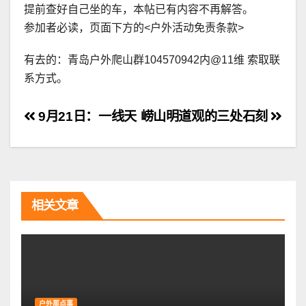
提前查好自己坐的车，本帖已有内容不再解答。
参加者必读，页面下方的<户外活动免责条款>
有去的：青岛户外爬山群104570942内@11维 索取联
系方式。
文
9月21日：一线天
崂山明道观的三处石刻
章
导
航
相关文章
户外那点事