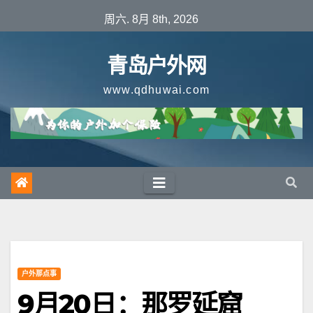
跳
周六. 8月 8th, 2026
至
内
青岛户外网
容
www.qdhuwai.com
户外那点事
9月20日：那罗延窟