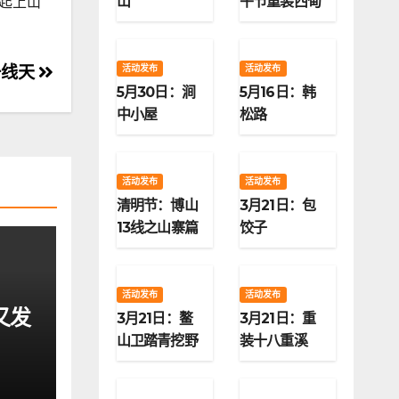
山
午节重装西甸
一起上山
子梁
一线天
活动发布
活动发布
5月30日：涧
5月16日：韩
中小屋
松路
活动发布
活动发布
清明节：博山
3月21日：包
13线之山寨篇
饺子
活动发布
活动发布
又发
3月21日：鳌
3月21日：重
山卫踏青挖野
装十八重溪
菜