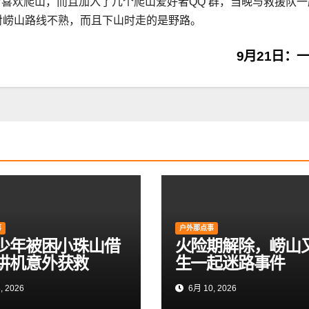
常喜欢爬山，而且加入了几个爬山爱好者QQ 群，当晚与救援队
子对崂山路线不熟，而且下山时走的是野路。
9月21日：
事
户外那点事
岁少年被困小珠山借
火险期解除，崂山
讲机意外获救
生一起迷路事件
, 2026
6月 10, 2026