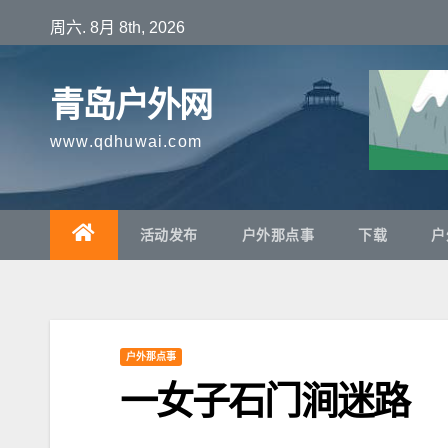
跳
周六. 8月 8th, 2026
至
内
青岛户外网
容
www.qdhuwai.com
活动发布
户外那点事
下载
户
户外那点事
一女子石门涧迷路