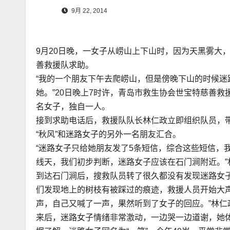
9月 22, 2014
9月20日晚，一女子从崂山上下山时，因为天黑雾大
善救援队求助。
“我的一个朋友下午去爬崂山，但是傍晚下山的时候
她。”20日晚上7时许，青岛市救生协会世宝特慈善救
名女子，独自一人。
接到求助电话后，救援队队长林仁政立即组织队员，
“秋风”和迷路女子的另外一名朋友汇合。
“迷路女子只给她朋友发了5条短信，综合这些短信，
线天，我们初步判断，迷路女子应该在石门涧附近。”
到达石门涧后，搜救队员转了很久都没有发现迷路女
们发现地上的树枝有被踩过的痕迹，救援人员开始大
声，自己又喊了一声，果然听到了女子的回应。”林
来后，迷路女子情绪非常激动，一边哭一边道谢，她