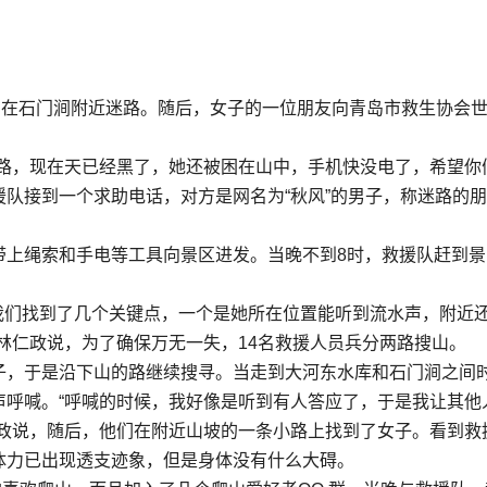
，在石门涧附近迷路。随后，女子的一位朋友向青岛市救生协会
迷路，现在天已经黑了，她还被困在山中，手机快没电了，希望你
援队接到一个求助电话，对方是网名为“秋风”的男子，称迷路的
带上绳索和手电等工具向景区进发。当晚不到8时，救援队赶到景
我们找到了几个关键点，一个是她所在位置能听到流水声，附近
林仁政说，为了确保万无一失，14名救援人员兵分两路搜山。
子，于是沿下山的路继续搜寻。当走到大河东水库和石门涧之间
声呼喊。“呼喊的时候，我好像是听到有人答应了，于是我让其他
仁政说，随后，他们在附近山坡的一条小路上找到了女子。看到救
体力已出现透支迹象，但是身体没有什么大碍。