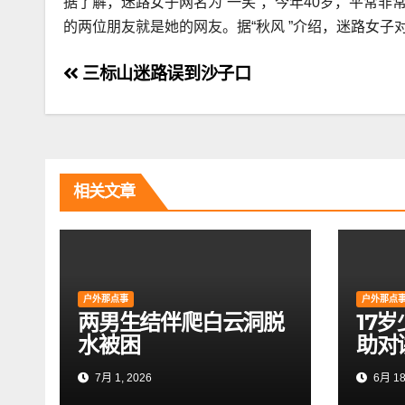
据了解，迷路女子网名为“一笑”，今年40岁，平常非
的两位朋友就是她的网友。据“秋风 ”介绍，迷路女
文
三标山迷路误到沙子口
章
导
航
相关文章
户外那点事
户外那点
两男生结伴爬白云洞脱
17
水被困
助对
7月 1, 2026
6月 18