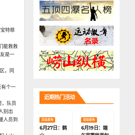
世宝特慈
们能救救
朋友是一
区，同
还有个一
近期热门活动
时，队员
人别出
援人员到
活动发布
活动发布
6月27日：鹤
6月19日：端