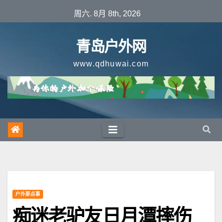
跳
周六. 8月 8th, 2026
至
内
青岛户外网
容
www.qdhuwai.com
户外那点事
痴迷老驴友日月潭摔伤