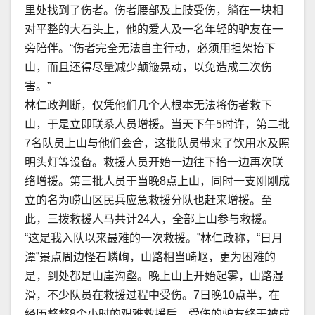
里处找到了伤者。伤者腰部及上肢受伤，躺在一块相
对平整的大石头上，他的爱人及一名年轻的驴友在一
旁陪伴。“伤者完全无法自主行动，必须用担架抬下
山，而且还得尽量减少颠簸晃动，以免造成二次伤
害。”
林仁政判断，仅凭他们几个人根本无法将伤者救下
山，于是立即联系人员增援。当天下午5时许，第二批
7名队员上山与他们会合，这批队员带来了饮用水及照
明头灯等设备。救援人员开始一边往下抬一边再次联
络增援。第三批人员于当晚8点上山，同时一支刚刚成
立的名为崂山区民兵应急救援分队也赶来增援。至
此，三拨救援人马共计24人，全部上山参与救援。
“这是我入队以来最难的一次救援。”林仁政称，“日月
潭”景点周边怪石嶙峋，山路相当崎岖，更为困难的
是，到处都是山崖沟壑。晚上山上开始起雾，山路湿
滑，不少队员在救援过程中受伤。7日晚10点半，在
经历整整8个小时的艰难救援后，受伤的驴友终于被成