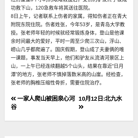
功救下山，120急救车将其送往医院。
8日上午，记者联系上伤者的家属，得知伤者正在青大
附院东院住院。伤者姓张，今年53岁，是青岛大学教
授。张老师年轻的时候就经常锻炼身体，登山是他课
余时间最大的爱好，平时一周至少爬三次山，浮山、
崂山几乎都爬遍了。国庆假期，登山成了夫妻俩的唯
一课题，事发当天早上，他们和驴友从流清河景区上
山，一上午已经连续翻越5个山头，结果在靠近“日月
潭”的地方，张老师不慎掉落数米高的山崖。经检查，
张老师的胸椎压缩性骨折，需要住院治疗。
文
一家人爬山被困泉心河
10月12日:北九水
谷
章
导