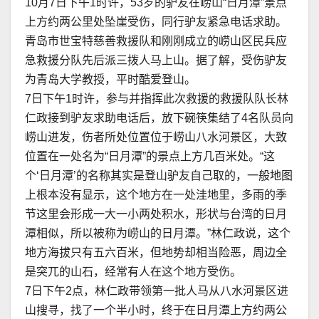
10月7日下午1时许，53岁的驴友在崂山“日月潭”景点
上方约两公里处坠崖受伤，同行驴友紧急电话求助。
青岛市世宝特慈善救援队和刚刚成立的崂山区民兵应
急救援分队先后派三拨人马上山。据了解，受伤驴友
为青岛大学教授，平时酷爱登山。
7日下午1时许，参与并指挥此次救援的救援队队长林
仁政接到驴友求助电话后，放下碗筷集结了4名队员向
崂山进发，伤者所处位置位于崂山八水河景区，大致
位置在一处名为“日月潭”的景点上方几百米处。“这
个‘日月潭’的名称其实是登山驴友自己取的，一般地图
上根本没有显示，这个地方在一处洼地里，多雨的季
节这里会形成一大一小两处积水，形状与台湾的日月
潭相似，所以被称为崂山的日月潭。”林仁政说，这个
地方海拔只有五六百米，但地势却相当险恶，周边全
是突兀的山石，经常有人在这个地方受伤。
7日下午2点，林仁政带领第一批人马从八水河景区进
山搜寻，找了一个半小时，终于在日月潭上方约两公