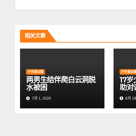
章
导
航
相关文章
户外那点事
户外那点
两男生结伴爬白云洞脱
17
水被困
助对
7月 1, 2026
6月 18