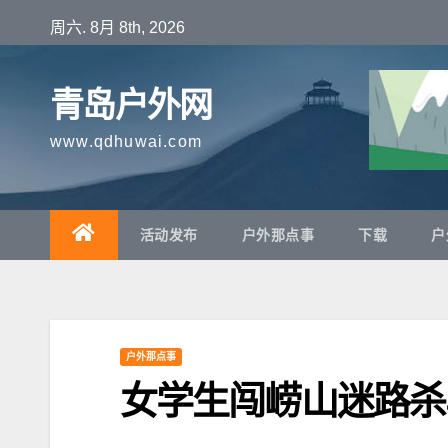
跳
周六. 8月 8th, 2026
至
内
青岛户外网
容
www.qdhuwai.com
活动发布
户外那点事
下载
户
户外那点事
女学生闯崂山迷路杀