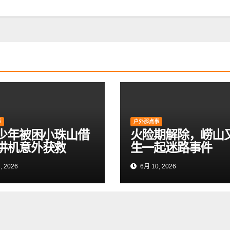
事
户外那点事
岁少年被困小珠山借
火险期解除，崂山
讲机意外获救
生一起迷路事件
, 2026
6月 10, 2026