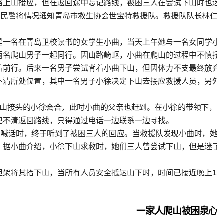
路上山接应，但在返回途中忘记路线，被困三人在尝试下山时也
，民警将情况通知青岛市救生协会世宝特救援队。救援队队长林
是一名在青岛卫校读书的女学生小曲，当天上午她与一名女同学
两名爬山男子一起同行。因山路崎岖，小曲在爬山的过程中不慎
着前行。后来一名男子尝试背着小曲下山，但因体力不支最终放
不清所处位置，其中一名男子小徐决定下山去接应救援人员，另
山接头的小徐会合，此时小曲的父亲也赶到。在小徐的带领下，
记不清返回路线，只得通过电话一边联系一边寻找。
近喊话时，终于听到了被困三人的回应。当救援队发现小曲时，
。据小曲介绍，小徐下山求救时，她们三人曾尝试下山，但是迷
架将其抬下山，当所有人员安全抵达山下时，时间已接近晚上1
一家人爬山被困泉