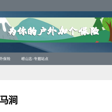
外保险
崂山志-专题站点
马涧