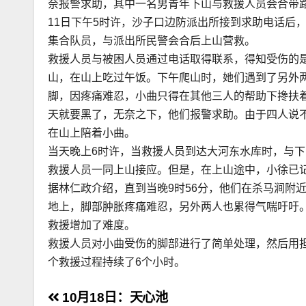
奈报警求助，其中一名男青年下山与救援人员会合带
11日下午5时许，沙子口边防派出所接到求助电话后
集合队员，与派出所民警会合后上山营救。
救援人员与被困人员通过电话取得联系，得知受伤的
山，在山上吃过午饭。下午爬山时，她们遇到了另外
脚，因疼痛难忍，小曲只得在其他三人的帮助下搀扶
天就要黑了，无奈之下，他们报警求助。由于四人说
在山上陪着小曲。
当天晚上6时许，当救援人员到达大河东水库时，与下
救援人员一同上山接应。但是，在上山途中，小徐已
据林仁政介绍，直到当晚9时56分，他们在杀马涧附
地上，脚部肿胀疼痛难忍，另外两人也累得气喘吁吁
救援增加了难度。
救援人员对小曲受伤的脚部进行了简单处理，然后用担
个救援过程持续了6个小时。
文
10月18日：天心池