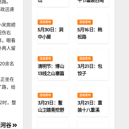
山
午节重装西甸
迷路。
子梁
仁政迅速
活动发布
活动发布
小宋爬崂
5月30日：涧
5月16日：韩
扭伤右
中小屋
松路
弃。眼看
外两人留
活动发布
活动发布
20余名
清明节：博山
3月21日：包
13线之山寨篇
饺子
她正坐在
了路，给
活动发布
活动发布
2时，整
3月21日：鳌
3月21日：重
山卫踏青挖野
装十八重溪
菜
心河谷