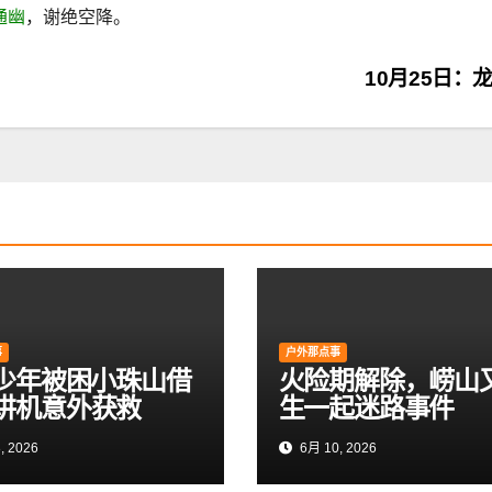
通幽
，谢绝空降。
10月25日：
事
户外那点事
岁少年被困小珠山借
火险期解除，崂山
讲机意外获救
生一起迷路事件
, 2026
6月 10, 2026