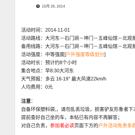
10月 26, 2014
活动时间：2014-11-01
活动路线：大河东－石门涧－坤门－五峰仙馆－北观
备用线路：大河东－石门涧－坤门－五峰仙馆－北观
活动强度：中等强度[
户外强度等级划分
]
活动时长：预计约8个小时
集合地点：早8:30大河东
天气预报：多云 16-19° 最大风速22km/h
人均费用：0元
注意
：
自备环保塑料袋,，请勿乱丢垃圾，损害驴友形象者下
提前查好自己坐的车，本帖已有内容不再解答；
对自己负责，
参加者必读
页面下方的
户外活动免责条