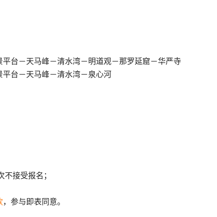
景平台－天马峰－清水湾－明道观－那罗延窟－华严寺
景平台－天马峰－清水湾－泉心河
次不接受报名；
款
，参与即表同意。