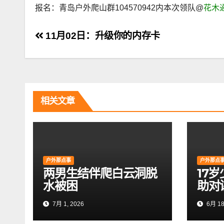
报名：青岛户外爬山群104570942内本次领队@
花木
文
11月02日：升级你的内存卡
章
导
航
相关文章
户外那点事
户外那点
两男生结伴爬白云洞脱
17
水被困
助对
7月 1, 2026
6月 18