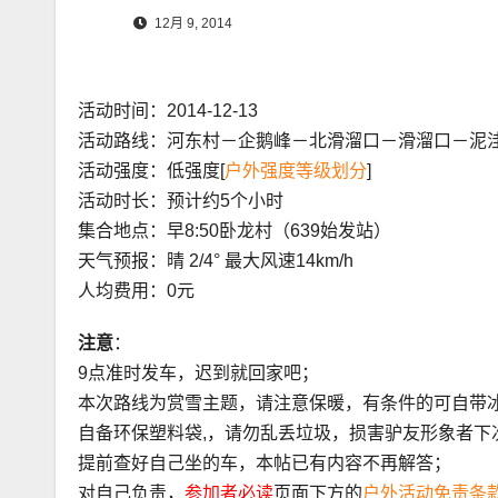
12月 9, 2014
活动时间：2014-12-13
活动路线：河东村－企鹅峰－北滑溜口－滑溜口－泥
活动强度：低强度[
户外强度等级划分
]
活动时长：预计约5个小时
集合地点：早8:50卧龙村（639始发站）
天气预报：晴 2/4° 最大风速14km/h
人均费用：0元
注意
：
9点准时发车，迟到就回家吧；
本次路线为赏雪主题，请注意保暖，有条件的可自带
自备环保塑料袋,，请勿乱丢垃圾，损害驴友形象者下
提前查好自己坐的车，本帖已有内容不再解答；
对自己负责，
参加者必读
页面下方的
户外活动免责条