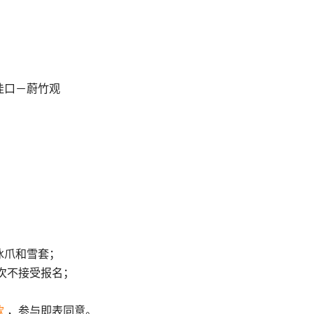
洼口－蔚竹观
冰爪和雪套；
次不接受报名；
款
，参与即表同意。