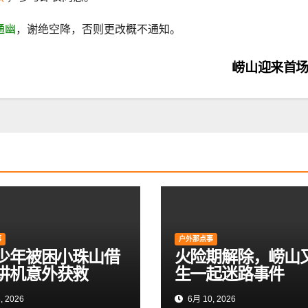
通幽
，谢绝空降，否则更改概不通知。
崂山迎来首
事
户外那点事
岁少年被困小珠山借
火险期解除，崂山
讲机意外获救
生一起迷路事件
, 2026
6月 10, 2026