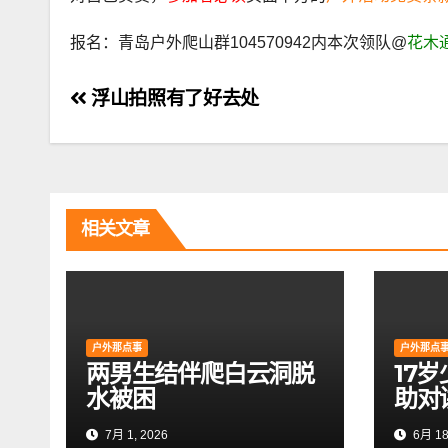
报名：青岛户外爬山群104570942内本次领队@
花木
文
浮山拍照有了好去处
章
导
航
相关文章
户外那点事
户外那点
两男生结伴爬白云洞脱
17
水被困
助对
7月 1, 2026
6月 18