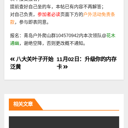
提前查好自己坐的车，本帖已有内容不再解答；
对自己负责，
参加者必读
页面下方的
户外活动免责条
款
，参与即表同意。
报名：青岛户外爬山群104570942内本次领队@
花木
通幽
，谢绝空降，否则更改概不通知。
文
八大关叶子开始
11月02日：升级你的内存
泛黄
卡
章
导
航
相关文章