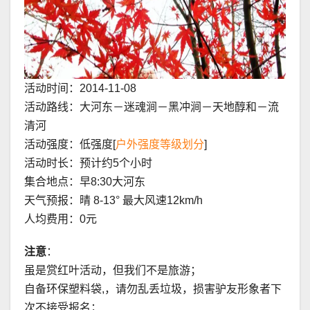
活动时间：2014-11-08
活动路线：大河东－迷魂涧－黑冲涧－天地醇和－流
清河
活动强度：低强度[
户外强度等级划分
]
活动时长：预计约5个小时
集合地点：早8:30大河东
天气预报：晴 8-13° 最大风速12km/h
人均费用：0元
注意
：
虽是赏红叶活动，但我们不是旅游；
自备环保塑料袋,，请勿乱丢垃圾，损害驴友形象者下
次不接受报名；