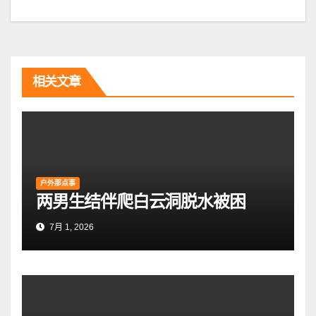
章
导
航
相关文章
户外那点事
两男生结伴爬白云洞脱水被困
7月 1, 2026