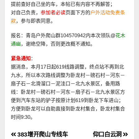
提前查好自己坐的车，本帖已有内容不再解答；
对自己负责，
参加者必读
页面下方的
户外活动免责条
款
，参与即表同意。
报名：青岛户外爬山群104570942内本次领队@
花木
通幽
，谢绝空降，否则更改概不通知。
紧急通知
：
据消息，本月17日起619线路调整，终点站不再到北
九水，所以本次路线调整为卧龙村－磅石村－河东－
扇子石－北滑溜口－泥洼口－北九水景区，备用路
线：卧龙村－磅石村－河东－扇子石－北九水景区方
便到汽车东站的驴子按原计划619到卧龙下车进山；
方便到卧龙可以自助直接到卧龙村集合，卧龙村集合
时间9:30。
文
383增开爬山专线车
仰口白云洞