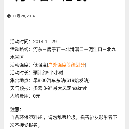
11月 28, 2014
活动时间：2014-11-29
活动路线：河东－扇子石－北滑溜口－泥洼口－北九
水景区
活动强度：低强度[
户外强度等级划分
]
活动时长：预计约5个小时
集合地点：早8:00汽车东站(619始发站)
天气预报：多云 3-9° 最大风速n/akm/h
人均费用：0元
注意
：
自备环保塑料袋,，请勿乱丢垃圾，损害驴友形象者下
次不接受报名；