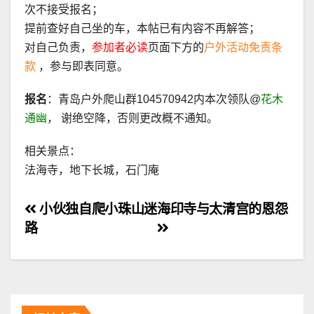
次不接受报名；
提前查好自己坐的车，本帖已有内容不再解答；
对自己负责，
参加者必读
页面下方的
户外活动免责条
款
，参与即表同意。
报名
：青岛户外爬山群104570942内本次领队@
花木
通幽
， 谢绝空降，否则更改概不通知。
相关景点：
法海寺，地下长城，石门庵
文
小伙独自爬小珠山迷
海印寺与太清宫的恩怨
路
章
导
航