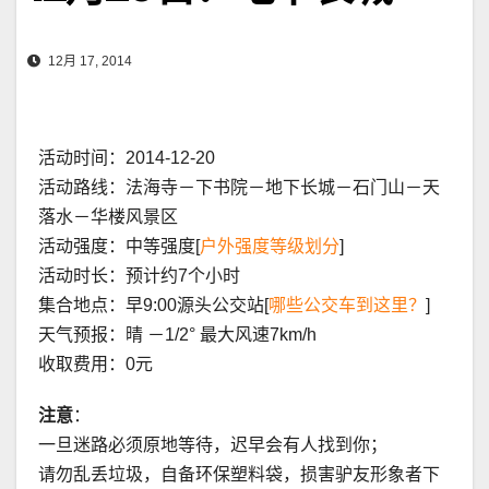
12月 17, 2014
活动时间：2014-12-20
活动路线：法海寺－下书院－地下长城－石门山－天
落水－华楼风景区
活动强度：中等强度[
户外强度等级划分
]
活动时长：预计约7个小时
集合地点：早9:00源头公交站[
哪些公交车到这里？
]
天气预报：晴 －1/2° 最大风速7km/h
收取费用：0元
注意
：
一旦迷路必须原地等待，迟早会有人找到你；
请勿乱丢垃圾，自备环保塑料袋，损害驴友形象者下