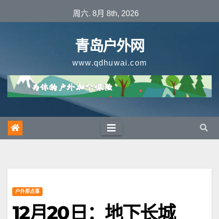
跳
周六. 8月 8th, 2026
至
内
青岛户外网
容
www.qdhuwai.com
户外那点事
12月20日：地下长城