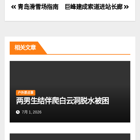
文
青岛滑雪场指南
巨峰建成索道进站长廊
章
导
航
相关文章
户外那点事
两男生结伴爬白云洞脱水被困
7月 1, 2026