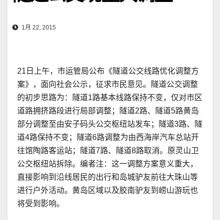
1月 22, 2015
21日上午，市运管局公布《隧道公交线路优化调整方
案》，面向社会公示，征求市民意见。隧道公交调整
的初步思路为：隧道1路基本线路保持不变，仅对市区
道路拥挤路段进行局部调整；隧道2路、隧道5路黄岛
部分调整至由安子码头公交枢纽站发车；隧道3路、隧
道4路保持不变；隧道6路调整为由西海岸汽车总站开
往馆陶路客运站；隧道7路、隧道8路取消。原灵山卫
公交枢纽站拆除。编者注：这一调整方案意义重大，
直接影响到沿线居民的出行和岛城驴友前往大珠山等
进行户外活动。黄岛区域以及胶南驴友到崂山游玩也
将受到影响。