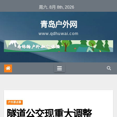
跳
周六. 8月 8th, 2026
至
内
青岛户外网
容
www.qdhuwai.com
户外那点事
隧道公交现重大调整