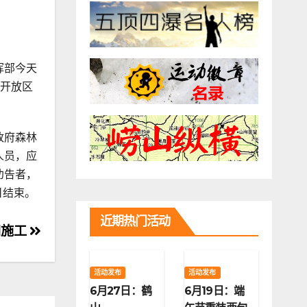
挥部今天
未开放区
政府森林
人员，应
劝告者，
日结束。
近期热门活动
闭施工
活动发布
活动发布
6月27日：鹤
6月19日：端