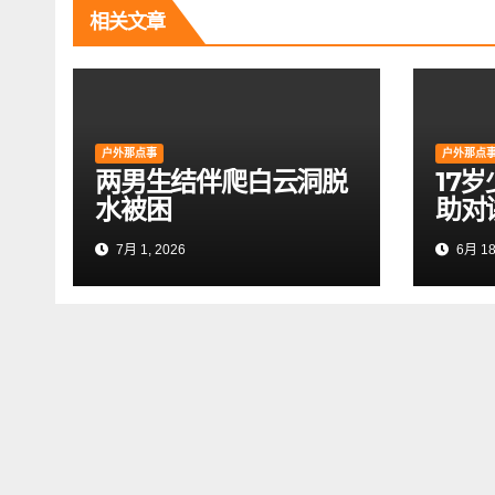
航
相关文章
户外那点事
户外那点
两男生结伴爬白云洞脱
17
水被困
助对
7月 1, 2026
6月 18