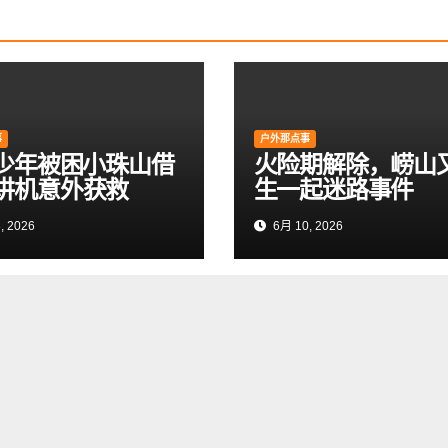
事
户外那点事
岁少年被困小珠山借
火险期解除，崂山
讲机意外获救
生一起迷路事件
, 2026
6月 10, 2026