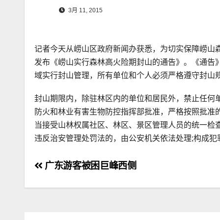
3月 11, 2015
记者今天从崂山区政府新闻办获悉，为切实保障崂山
发布《崂山实行森林高火险期封山的通告》。《通告》宣
域实行封山管理，所有单位和个人必须严格遵守封山
封山期限内，除驻林区内的单位和居民外，禁止任何
防火和林业有害生物防控指挥部批准，严格按照批准
当接受山林权属社区、林区、景区管理人员的统一检
违反治安管理处罚法的，由公安机关依法处理;构成犯罪
文
广东游客被困巨峰西侧
章
导