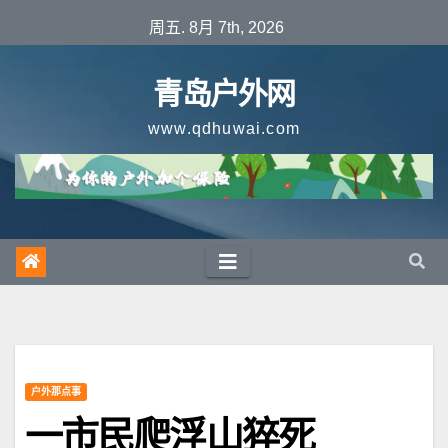
跳
周五. 8月 7th, 2026
至
内
青岛户外网
容
www.qdhuwai.com
户外那点事
一市民爬浮山猝死