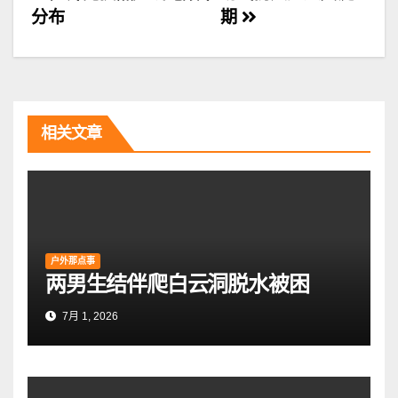
分布
期
章
导
航
相关文章
户外那点事
两男生结伴爬白云洞脱水被困
7月 1, 2026