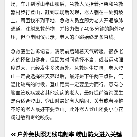
场，车开到浮山半山腰后，急救人员抬着担架和急救
器材步行登山，赶到现场后发现，老人躺在一处斜坡
上，周围找不到平地，急救人员立即为老人开通静脉
通道，注射急救药物，并接力做了40多分钟的胸外按
压，但心电图仪显示，老人的心跳始终是条直线。
急救医生告诉记者，清明前后随着天气转暖，很多老
人选择登山健身，但因为时间选择不当，或者运动强
度过大，已经发生多次意外。急救医生提醒，老人登
山一定要选择在天亮以后，最好是下午两三点钟，气
温比较高的时候，登山距离一定要量力而行，患有心
脑血管疾病或者其他疾病的老人，最好提前咨询医生
是否适合登山，登山时最好有人陪同，关节或者腰椎
不好的老人最好不要登山。此外老人登山还要小心花
粉过敏和毒蛇咬伤。
文
户外免执照无线电频率
崂山防火进入关键