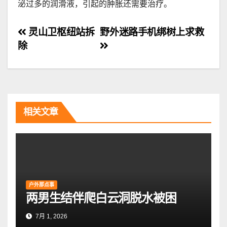
泌过多的润滑液，引起的肿胀还需要治疗。
文
灵山卫枢纽站拆
野外迷路手机绑树上求救
除
章
导
航
相关文章
户外那点事
两男生结伴爬白云洞脱水被困
7月 1, 2026