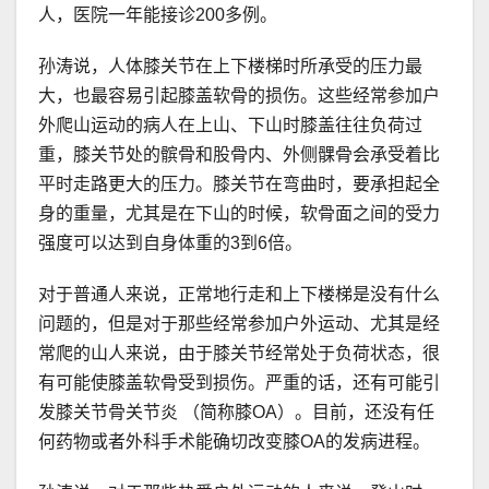
人，医院一年能接诊200多例。
孙涛说，人体膝关节在上下楼梯时所承受的压力最
大，也最容易引起膝盖软骨的损伤。这些经常参加户
外爬山运动的病人在上山、下山时膝盖往往负荷过
重，膝关节处的髌骨和股骨内、外侧髁骨会承受着比
平时走路更大的压力。膝关节在弯曲时，要承担起全
身的重量，尤其是在下山的时候，软骨面之间的受力
强度可以达到自身体重的3到6倍。
对于普通人来说，正常地行走和上下楼梯是没有什么
问题的，但是对于那些经常参加户外运动、尤其是经
常爬的山人来说，由于膝关节经常处于负荷状态，很
有可能使膝盖软骨受到损伤。严重的话，还有可能引
发膝关节骨关节炎 （简称膝OA）。目前，还没有任
何药物或者外科手术能确切改变膝OA的发病进程。