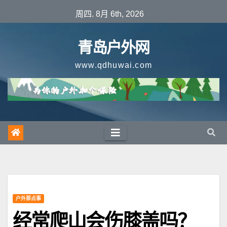
跳
周四. 8月 6th, 2026
至
内
青岛户外网
容
www.qdhuwai.com
户外那点事
经常爬山会伤膝盖吗？