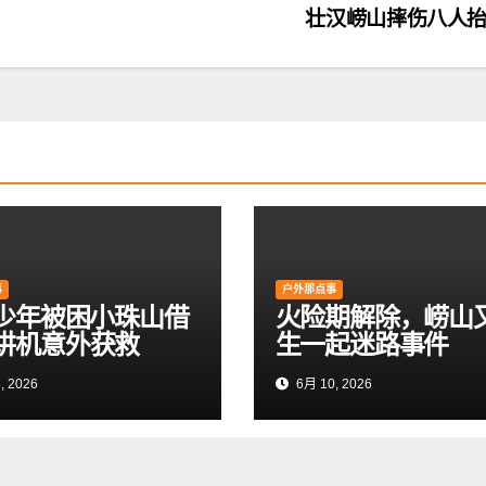
壮汉崂山摔伤八人
事
户外那点事
岁少年被困小珠山借
火险期解除，崂山
讲机意外获救
生一起迷路事件
, 2026
6月 10, 2026