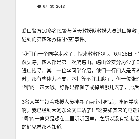
6月 30, 2013
崂山警方10多名民警与蓝天救援队救援人员进山搜救
遇到的第四起救援“扑空”事件。
“我们有一个同学走散了，快来救救他吧。”6月28日
然失踪，四人都是第一次爬崂山。崂山公安分局沙子口
进山搜寻。其中一位李同学介绍，他们一行四人是青
时，都有些体力不支，本打算不往上爬了，但一位张
“啊”的一声大喊，好像是摔倒了或掉到哪儿去了，此
3名大学生带着救援人员搜寻了两个小时后，李同学突
啊，我已经到大河东公交车站了！”这突如其来的电
“啊”的一声只是想在山里听听回声，之所以没有接电
的好兄弟都不知道。