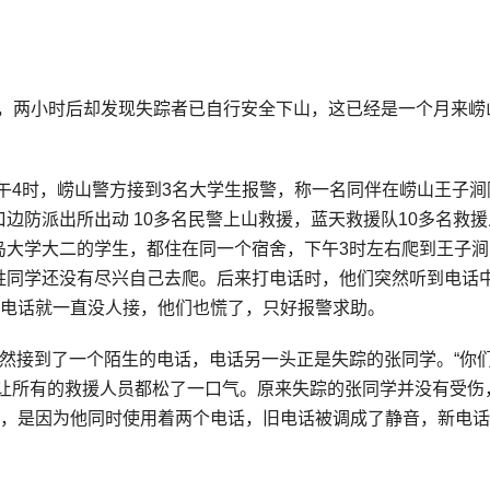
 ，两小时后却发现失踪者已自行安全下山，这已经是一个月来崂
下午4时，崂山警方接到3名大学生报警，称一名同伴在崂山王子涧
边防派出所出动 10多名民警上山救援，蓝天救援队10多名救
岛大学大二的学生，都住在同一个宿舍，下午3时左右爬到王子涧
姓同学还没有尽兴自己去爬。后来打电话时，他们突然听到电话
后电话就一直没人接，他们也慌了，只好报警求助。
然接到了一个陌生的电话，电话另一头正是失踪的张同学。“你
话让所有的救援人员都松了一口气。原来失踪的张同学并没有受伤
话，是因为他同时使用着两个电话，旧电话被调成了静音，新电