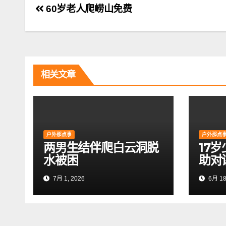
文
60岁老人爬崂山免费
章
导
航
相关文章
户外那点事
户外那点
两男生结伴爬白云洞脱
17
水被困
助对
7月 1, 2026
6月 18