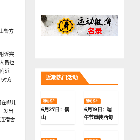
山警方
附近突
援人员也
附近
近期热门活动
中对方
活动发布
活动发布
们在哪儿
6月27日：鹤
6月19日：端
，发出
山
午节重装西甸
话连宿舍
子梁