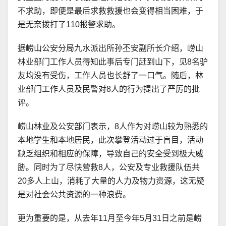
不求助，即便是最后求救救援也会变得相当困难，于
是无奈拨打了110报警求助。
据崂山公安分局九水派出所孙丕安副所长介绍，崂山
林业部门工作人员得知此事后专门赶到山下，见8名驴
友均没有受伤，工作人员也长舒了一口气。随后，林
业部门工作人员及民警对8人的行为提出了严厉的批
评。
崂山林业及公安部门表示，8人作为对崂山较为熟悉的
本地学生和本地居民，此次攀登活动过于盲目，活动
缺乏组织和相应的保障，导致自己的安全受到极大威
胁。同时为了尽快营救8人，公安及专业救援队伍共
20多人上山，消耗了大量的人力及物力资源，这无疑
是对社会公共资源的一种浪费。
更为重要的是，从去年11月至今年5月31日之前是崂