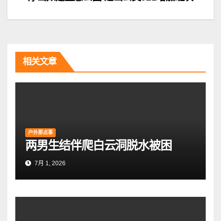
文
章
导
航
相关文章
户外那点事
两男生结伴爬白云洞脱水被困
7月 1, 2026