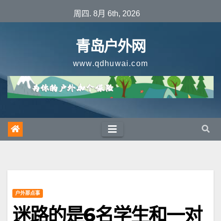
跳
周四. 8月 6th, 2026
至
内
青岛户外网
容
www.qdhuwai.com
户外那点事
迷路的是6名学生和一对