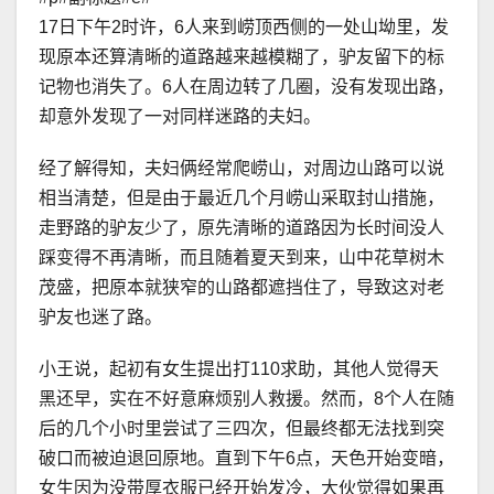
17日下午2时许，6人来到崂顶西侧的一处山坳里，发
现原本还算清晰的道路越来越模糊了，驴友留下的标
记物也消失了。6人在周边转了几圈，没有发现出路，
却意外发现了一对同样迷路的夫妇。
经了解得知，夫妇俩经常爬崂山，对周边山路可以说
相当清楚，但是由于最近几个月崂山采取封山措施，
走野路的驴友少了，原先清晰的道路因为长时间没人
踩变得不再清晰，而且随着夏天到来，山中花草树木
茂盛，把原本就狭窄的山路都遮挡住了，导致这对老
驴友也迷了路。
小王说，起初有女生提出打110求助，其他人觉得天
黑还早，实在不好意麻烦别人救援。然而，8个人在随
后的几个小时里尝试了三四次，但最终都无法找到突
破口而被迫退回原地。直到下午6点，天色开始变暗，
女生因为没带厚衣服已经开始发冷，大伙觉得如果再