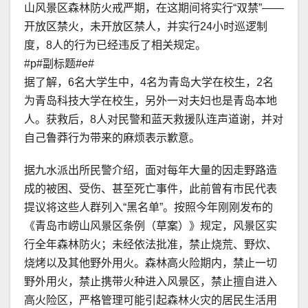
山风景区森林防火戒严期，在这期间将实行“双禁”——
开放区禁火，未开放区禁人，并实行24小时巡逻制
度，8人的行为已经违反了相关规定。
#p#副标题#e#
据了解，6名大学生中，4名为青岛大学在校生，2名
为青岛科技大学在校生，另外一对夫妇也是青岛本地
人。获救后，8人对民警和蓝天救援队连声道谢，并对
自己鲁莽行为带来的麻烦表示歉意。
据九水派出所民警介绍，面对每年大量的因走野路造
成的被困、受伤、甚至死亡事件，此前曾有市民代表
提议将这些人群列入“黑名单”。按照今年刚刚发布的
《青岛市崂山风景区条例（草案）》规定，风景区实
行全年森林防火；未经依法批准，禁止烧荒、野炊、
烧烤以及其他野外用火。森林高火险期内，禁止一切
野外用火，禁止携带火种进入风景区，禁止擅自进入
高火险区，严格管理可能引起森林火灾的居民生活用