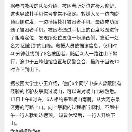
据参与救援的队员介绍，被困者所处位置极为偏僻，
这也导致其手机信号非常不稳定。救援人员一边向崂
顶西侧进发，一边持续拨打被困者手机，最终成功拨
通了被困者手机。被困者通过手机上的百度地图进行
了粗略定位，发现所处位置位于崂顶西侧，靠近一处
名为“团崮顶”的山峰。救援人员依据该信息，仅用时
40分钟就找到了8名被困者。随后众人一路往山下攀
行，途中于五峰仙馆位置与民警会合，最终于当晚10
时许下到山下。
据被困大学生小王介绍，他们6个同学中多人曾跟随有
经验的老驴友攀爬过崂山，可以说对崂山比较熟悉。
17日上午8时许，6人相约来到崂山南麓，从大河东景
区旁的野路上山。向上攀爬的过程相当顺利，不到中
午一行人就到达崂顶。 短暂休整后，一行人开始下
山。
#p#副标题#e#