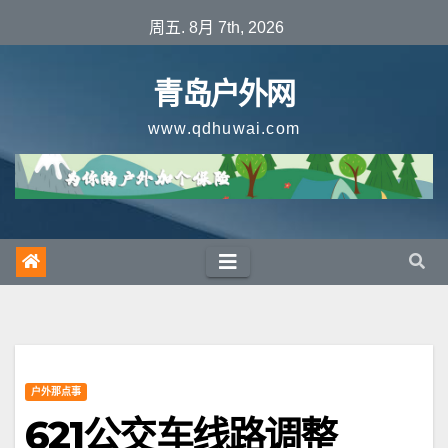
跳
周五. 8月 7th, 2026
至
内
青岛户外网
容
www.qdhuwai.com
户外那点事
621公交车线路调整