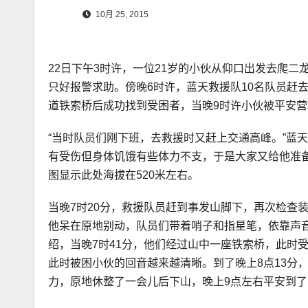
10月 25, 2015
22日下午3时许，一位21岁的小伙从仰口出发去爬
只好报警求助。傍晚6时许，蓝天救援队10名队员赶
道铁索桥后成功找到受困者，当晚9时许小伙被平安营
“当时队员们刚下班，去救援时又赶上交通高峰。”蓝
有受伤但身体饥饿有些体力不支，于是大家又给他准
图显示此处海拔在520米左右。
当晚7时20分，救援队员赶到事发山脚下，再次检查
他呆在原地别动，队员们带着哨子和指星笔，依靠声
绍，当晚7时41分，他们经过山中一座铁索桥，此时
此时被困小伙的回音越来越清晰。到了晚上8点13分
力，原地休整了一会儿后下山，晚上9点左右平安到了