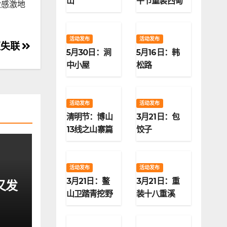
山
午节重装西甸
伙感激地
子梁
活动发布
活动发布
区失联
5月30日：涧
5月16日：韩
中小屋
松路
活动发布
活动发布
清明节：博山
3月21日：包
13线之山寨篇
饺子
活动发布
活动发布
3月21日：鳌
3月21日：重
又发
山卫踏青挖野
装十八重溪
菜