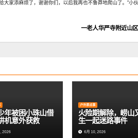
，给大家添麻烦了，谢谢你们，以后我再也不鲁莽地爬山了。”小
一老人华严寺附近山
事
户外那点事
岁少年被困小珠山借
火险期解除，崂山
讲机意外获救
生一起迷路事件
, 2026
6月 10, 2026