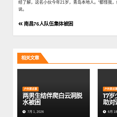
经了解，这名小伙今年21岁，青岛本地人。“都怪我
说。
文
南昌76人队伍集体被困
章
导
航
相关文章
户外那点事
户外那点
两男生结伴爬白云洞脱
17
水被困
助对
7月 1, 2026
6月 18