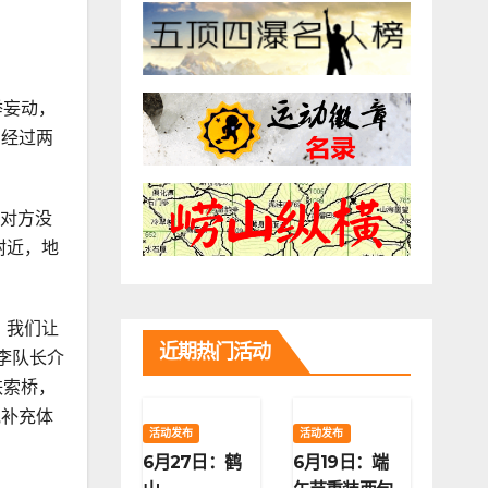
举妄动，
，经过两
，对方没
附近，地
，我们让
近期热门活动
李队长介
铁索桥，
他补充体
活动发布
活动发布
6月27日：鹤
6月19日：端