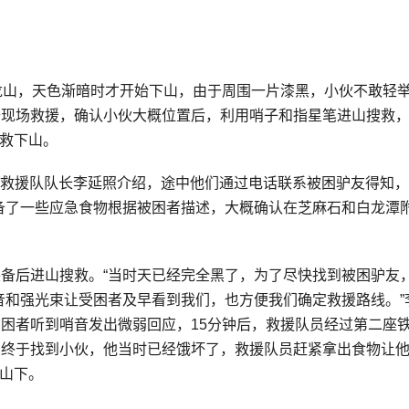
二龙山，天色渐暗时才开始下山，由于周围一片漆黑，小伙不敢轻
去现场救援，确认小伙大概位置后，利用哨子和指星笔进山搜救
救下山。
天救援队队长李延照介绍，途中他们通过电话联系被困驴友得知
备了一些应急食物根据被困者描述，大概确认在芝麻石和白龙潭
装备后进山搜救。“当时天已经完全黑了，为了尽快找到被困驴友
音和强光束让受困者及早看到我们，也方便我们确定救援路线。”
受困者听到哨音发出微弱回应，15分钟后，救援队员经过第二座
，终于找到小伙，他当时已经饿坏了，救援队员赶紧拿出食物让
山下。