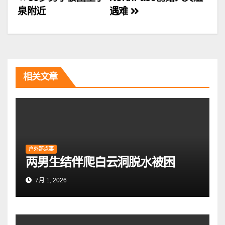
文
泉附近
遇难
章
导
航
相关文章
户外那点事
两男生结伴爬白云洞脱水被困
7月 1, 2026