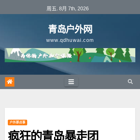
跳
周五. 8月 7th, 2026
至
内
青岛户外网
容
www.qdhuwai.com
户外那点事
疯狂的青岛暴走团