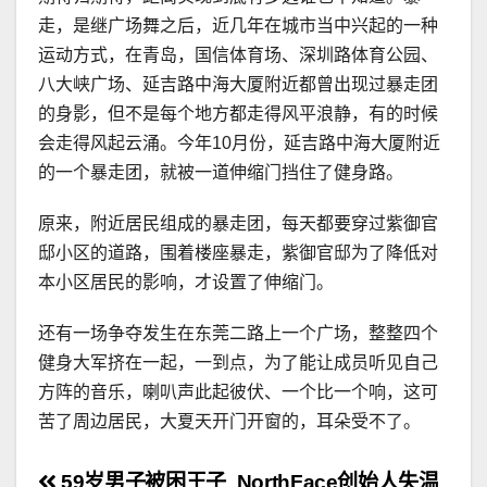
走，是继广场舞之后，近几年在城市当中兴起的一种
运动方式，在青岛，国信体育场、深圳路体育公园、
八大峡广场、延吉路中海大厦附近都曾出现过暴走团
的身影，但不是每个地方都走得风平浪静，有的时候
会走得风起云涌。今年10月份，延吉路中海大厦附近
的一个暴走团，就被一道伸缩门挡住了健身路。
原来，附近居民组成的暴走团，每天都要穿过紫御官
邸小区的道路，围着楼座暴走，紫御官邸为了降低对
本小区居民的影响，才设置了伸缩门。
还有一场争夺发生在东莞二路上一个广场，整整四个
健身大军挤在一起，一到点，为了能让成员听见自己
方阵的音乐，喇叭声此起彼伏、一个比一个响，这可
苦了周边居民，大夏天开门开窗的，耳朵受不了。
59岁男子被困王子
NorthFace创始人失温