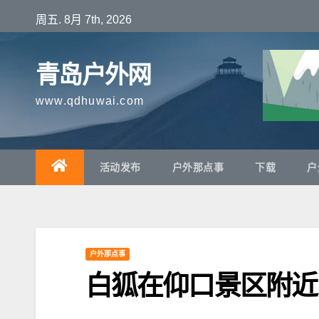
跳
周五. 8月 7th, 2026
至
内
青岛户外网
容
www.qdhuwai.com
活动发布
户外那点事
下载
户
户外那点事
白狐在仰口景区附近