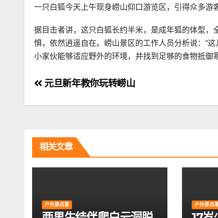
一只白狐今天上午现身崂山仰口游览区，引得众多游
据目击者讲，这只白狐长约半米，是成年狐的体型，
惧，依然逍遥自在。崂山景区的工作人员分析说：“
小家伙能够适应野外的环境，并找到足够的食物抵御寒
文
元旦新年教你玩转崂山
章
导
航
相关文章
户外那点事
户外那点
两男生结伴爬白云洞脱
17