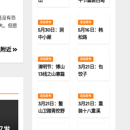
山
午节重装西甸
子梁
毫没有恐
活动发布
活动发布
大。但愿
5月30日：涧
5月16日：韩
中小屋
松路
泉附近
活动发布
活动发布
清明节：博山
3月21日：包
13线之山寨篇
饺子
活动发布
活动发布
3月21日：鳌
3月21日：重
山卫踏青挖野
装十八重溪
菜
又发