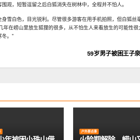
客围观，短暂逗留之后白狐消失在树林中，全程并不怕人。
全身雪白色，目光锐利。尽管很多游客在用手机拍照，但白狐丝
这几年在崂山里放生狐狸的很多，从不怕生人来看放生的可能性很
冬。”
59岁男子被困王子
事
户外那点事
岁少年被困小珠山借
火险期解除，崂山