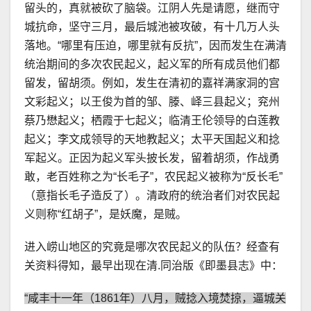
留头的，真就被砍了脑袋。江阴人先是请愿，继而守
城抗命，坚守三月，最后城池被攻破，有十几万人头
落地。“哪里有压迫，哪里就有反抗”，因而发生在满清
统治期间的多次农民起义，起义军的所有成员他们都
留发，留胡须。例如，发生在清初的嘉祥满家洞的宫
文彩起义；以王俊为首的邹、滕、峄三县起义；兖州
蔡乃懋起义；栖霞于七起义；临清王伦领导的白莲教
起义；李文成领导的天地教起义；太平天国起义和捻
军起义。正因为起义军头披长发，留着胡须，作战勇
敢，老百姓称之为“长毛子”，农民起义被称为“反长毛”
（意指长毛子造反了）。清政府的统治者们对农民起
义则称“红胡子”，是妖魔，是贼。
进入崂山地区的究竟是哪次农民起义的队伍？经查有
关资料得知，最早出现在清.同治版《即墨县志》中：
“咸丰十一年（1861年）八月，贼捻入境焚掠，逼城关