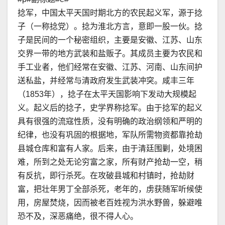
捻军，中国太平天国时期北方的农民起义军，源于捻
子（一称捻党）。捻为淮北方言，意即一股一伙。捻
子是民间的一个秘密组织，主要是安徽、江苏、山东
交界一带的地方武装和盐贩子。其成员主要为农民和
手工业者，他们经常在安徽、江苏、河南、山东间护
送私盐，并经常与清政府发生武装冲突。咸丰三年
（1853年），捻子在太平天国影响下发动大规模起
义。起义后的捻子，史学界称捻军。由于捻军的起义
具有很强的流寇性质，没有明确的政治纲领和严明的
纪律，也没有巩固的根据地，军队所需物资都靠抢劫
县城仓库和富有人家。后来，由于清廷围剿，处境困
难，所到之处无论穷富之家，所有财产抢劫一空，稍
有反抗，即行杀死。在攻破县城和村镇时，抢劫财
富，把壮年男丁全部杀死，老年的，虏获随军听候使
用，房屋焚烧，因而被老百姓视为洪水野兽，躲避唯
恐不及，深恶痛绝，很不得人心。