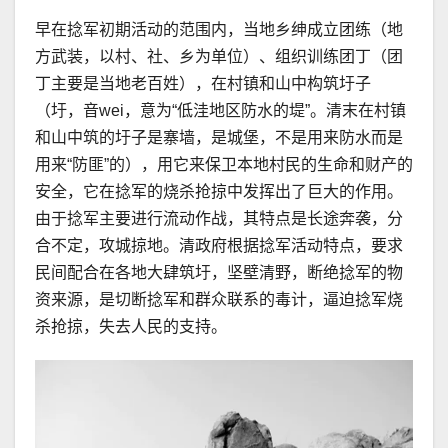
早在捻军初期活动的范围内，当地乡绅成立团练（地
方武装，以村、社、乡为单位）、组织训练团丁（团
丁主要是当地老百姓），在村镇和山中构筑圩子
（圩，音wei，意为“低洼地区防水的堤”。清末在村镇
和山中筑的圩子是寨墙，是城堡，不是用来防水而是
用来“防匪”的），用它来保卫本地村民的生命和财产的
安全，它在捻军的烧杀抢掠中发挥出了巨大的作用。
由于捻军主要进行流动作战，其特点是长途奔袭，分
合不定，攻城掠地。清政府根据捻军活动特点，要求
民间配合在各地大肆筑圩，坚壁清野，断绝捻军的物
资来源，是切断捻军和群众联系的毒计，逼迫捻军烧
杀抢掠，失去人民的支持。