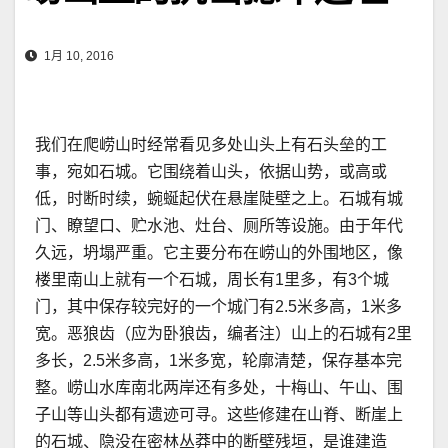
1月 10, 2016
我们在爬崂山时经常看见多处山头上有石头垒的工
事，宛如石城。它围绕着山头，依据山势，或高或
低，时断时续，蜿蜒起伏在悬崖陡壁之上。石城有城
门、瞭望口、贮水池、灶台、厕所等设施。由于年代
久远，坍塌严重。它主要分布在崂山的外围地区，像
楼里南山上就有一个石城，周长有1里多，有3个城
门，其中保存较完好的一个城门有2.5米多高，1米多
宽。恶狼齿（应为卧狼齿，编者注）山上的石城有2里
多长，2.5米多高，1米多宽，轮廓清楚，保存基本完
整。崂山水库南北两岸还有多处，十梅山、午山、围
子山等山头都有遗迹可寻。这些修建在山脊、断崖上
的石城、隐没在密林丛莽中的断壁残垣，是谁建造