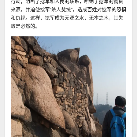
行动，阻断了捻军和人民的联系，断绝了捻军的物资
来源，并迫使捻军“杀人焚掠”，造成百姓对捻军的恐惧
和仇视。这样，捻军成为无源之水，无本之木，其失
败是必然的。