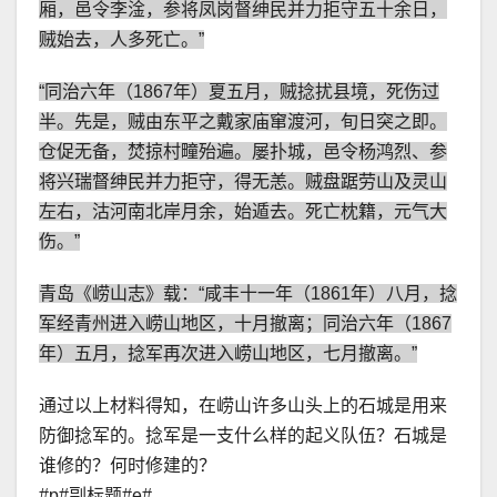
厢，邑令李淦，参将凤岗督绅民并力拒守五十余日，
贼始去，人多死亡。”
“同治六年（1867年）夏五月，贼捻扰县境，死伤过
半。先是，贼由东平之戴家庙窜渡河，旬日突之即。
仓促无备，焚掠村疃殆遍。屡扑城，邑令杨鸿烈、参
将兴瑞督绅民并力拒守，得无恙。贼盘踞劳山及灵山
左右，沽河南北岸月余，始遁去。死亡枕籍，元气大
伤。”
青岛《崂山志》载：“咸丰十一年（1861年）八月，捻
军经青州进入崂山地区，十月撤离；同治六年（1867
年）五月，捻军再次进入崂山地区，七月撤离。”
通过以上材料得知，在崂山许多山头上的石城是用来
防御捻军的。捻军是一支什么样的起义队伍？石城是
谁修的？何时修建的？
#p#副标题#e#