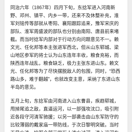
同治六年（1867年）四月下旬，东捻军进入河南新
野、邓州、镇平、内乡一带，还来不及休整补充，淮
军刘铭传等部就从枣阳、襄阳跟踪追来，豫军宋庆的
部队、淮军周盛波的部队也分别由南阳、唐县前来堵
截。而当时捻军内部对于行动方向问题意见不一。赖
文光、任化邦等本主张进军西北，但从山东郓城、梁
山地区参军的将士认为山东连年丰收，粮食充裕，而
陕西连年战乱，粮食缺乏，极力主张东进山东。赖文
光、任化邦等为了尽快摆脱敌人的包围，同时，“恐西
路山多，难于翻越”，也就改变主意，采纳了东进山东
半岛的意见。
五月上旬，东捻军由河南进入山东曹县，疾趋郓城，
甩掉尾追之敌，直逼运河，以一部强攻沈口，吸引附
近各段守河清军驰援；以另一部袭击由山东军防守的
比较薄弱的戴家庙一带防线，于次日黎明突破。当时