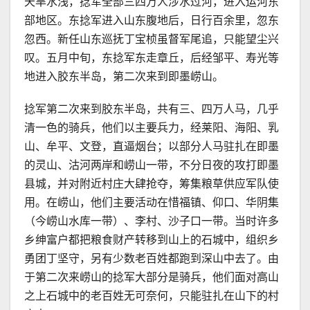
天旱水浅，捻军全部三四万人涉水过河，进入运河东
部地区。东捻军进入山东腹地后，日行百余里，忽东
忽西。新任山东巡抚丁宝桢虽督军尾追，只能望尘兴
叹。五月中旬，东捻军东走章丘，后经邹平、寿光等
地进入胶东半岛，第二次来到即墨崂山。
捻军第二次来到胶东半岛，共有三、四万人马，几乎
清一色的骑兵，他们以主要兵力，经莱阳、海阳、乳
山、牟平、文登，直逼烟台；以部分人马驻扎在即墨
的灵山、沽河两岸和崂山一带，不分日夜的攻打即墨
县城，并对附近村庄大肆抢夺，筹集粮草供应军队使
用。在崂山，他们主要活动在惜福镇、仰口、华阴集
（今崂山水库一带）、李村、沙子口一带。当时许多
乡绅富户都把粮食财产转移到山上的石城中，组织乡
勇团丁坚守，另有少数老百姓都跑到深山中去了。由
于第二次来崂山的捻军大部分是骑兵，他们面对高山
之上石城中的老百姓无可奈何，只能驻扎在山下的村