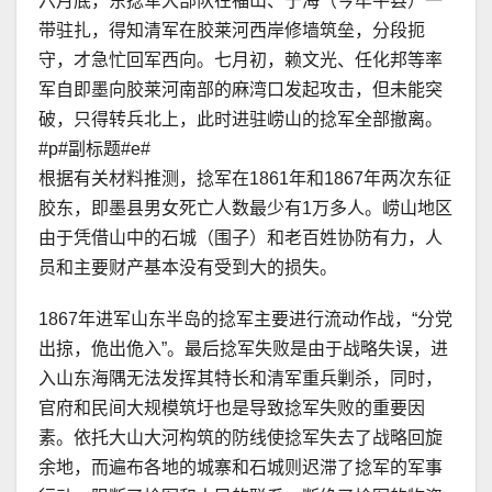
六月底，东捻军大部队在福山、宁海（今牟平县）一
带驻扎，得知清军在胶莱河西岸修墙筑垒，分段扼
守，才急忙回军西向。七月初，赖文光、任化邦等率
军自即墨向胶莱河南部的麻湾口发起攻击，但未能突
破，只得转兵北上，此时进驻崂山的捻军全部撤离。
#p#副标题#e#
根据有关材料推测，捻军在1861年和1867年两次东征
胶东，即墨县男女死亡人数最少有1万多人。崂山地区
由于凭借山中的石城（围子）和老百姓协防有力，人
员和主要财产基本没有受到大的损失。
1867年进军山东半岛的捻军主要进行流动作战，“分党
出掠，佹出佹入”。最后捻军失败是由于战略失误，进
入山东海隅无法发挥其特长和清军重兵剿杀，同时，
官府和民间大规模筑圩也是导致捻军失败的重要因
素。依托大山大河构筑的防线使捻军失去了战略回旋
余地，而遍布各地的城寨和石城则迟滞了捻军的军事