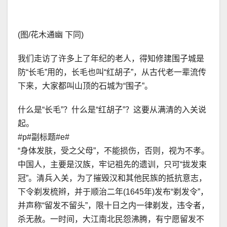
(图/花木通幽 下同)
我们走访了许多上了年纪的老人，得知修建围子城是
防“长毛”用的，长毛也叫“红胡子”，从古代老一辈流传
下来，大家都叫山顶的石城为“围子”。
什么是“长毛”？什么是“红胡子”？这要从满清的入关说
起。
#p#副标题#e#
“身体发肤，受之父母”，不能损伤，否则，视为不孝。
中国人，主要是汉族，牢记祖先的遗训，只可“拢发束
冠”。清兵入关，为了摧毁汉和其他民族的抵抗意志，
下令剃发梳辫，并于顺治二年(1645年)发布“剃发令”，
并声称“留发不留头”，限十日之内一律剃发，违令者，
杀无赦。一时间，大江南北民怨沸腾，有宁愿留发不