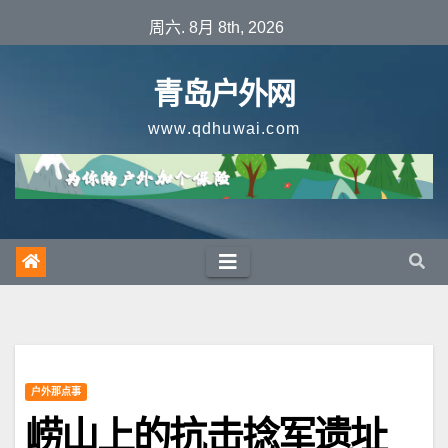
跳
周六. 8月 8th, 2026
至
内
青岛户外网
容
www.qdhuwai.com
户外那点事
崂山上的抗击捻军遗址