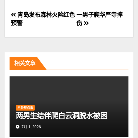
文
青岛发布森林火险红色
一男子爬华严寺摔
预警
伤
章
导
航
相关文章
户外那点事
两男生结伴爬白云洞脱水被困
7月 1, 2026