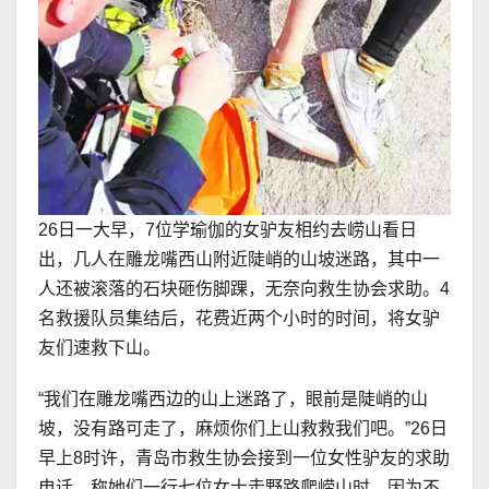
26日一大早，7位学瑜伽的女驴友相约去崂山看日
出，几人在雕龙嘴西山附近陡峭的山坡迷路，其中一
人还被滚落的石块砸伤脚踝，无奈向救生协会求助。4
名救援队员集结后，花费近两个小时的时间，将女驴
友们速救下山。
“我们在雕龙嘴西边的山上迷路了，眼前是陡峭的山
坡，没有路可走了，麻烦你们上山救救我们吧。”26日
早上8时许，青岛市救生协会接到一位女性驴友的求助
电话，称她们一行七位女士走野路爬崂山时，因为不