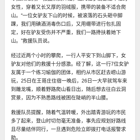
女性，穿着又长又厚的羽绒服，携带的装备不适合爬
山。“一位女驴友下山的时候，被滚落的石头砸中脚
踝，我们用碘酒消毒伤口后，又用绷带进行包扎固
定，好在驴友受伤并不严重，我们一路搀扶着她下
山。”救援队员说。
经过近两个小时的攀爬，一行人平安下到山脚下，女
驴友对他们的救援十分感激。经了解，这一行7位女驴
友属于一个练习瑜伽的团体，相约从市区赶去崂山游
玩，25日在王哥庄住宿一晚后，26日一大早就驾车来
到雕龙嘴，顺着野路爬山看日出，随后想去往白云洞
赏景，因为不熟悉路线被困在陡峭的半山腰。
救援队员提醒，随着气温转暖，外出踏青游玩的市民
多了起来，登山时切勿毫无准备，事先应规划好路线
且尽量结伴同行，一旦遇到危险立即拨打电话报警求
助。