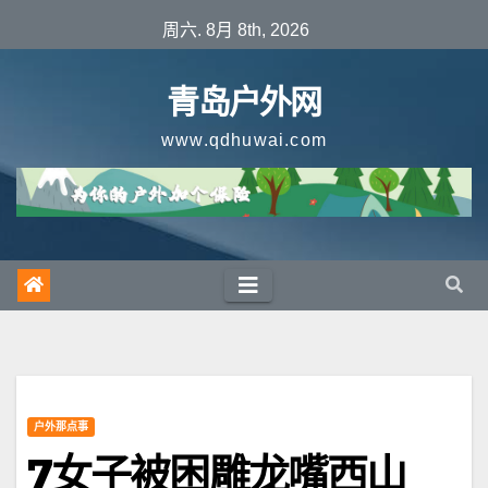
跳
周六. 8月 8th, 2026
至
内
青岛户外网
容
www.qdhuwai.com
户外那点事
7女子被困雕龙嘴西山