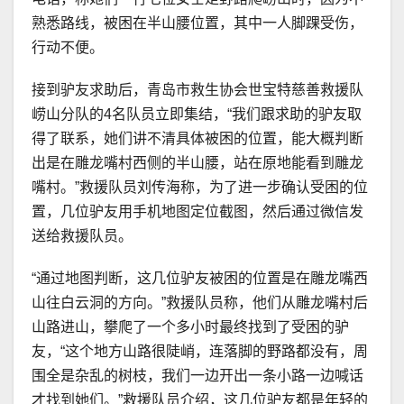
熟悉路线，被困在半山腰位置，其中一人脚踝受伤，
行动不便。
接到驴友求助后，青岛市救生协会世宝特慈善救援队
崂山分队的4名队员立即集结，“我们跟求助的驴友取
得了联系，她们讲不清具体被困的位置，能大概判断
出是在雕龙嘴村西侧的半山腰，站在原地能看到雕龙
嘴村。”救援队员刘传海称，为了进一步确认受困的位
置，几位驴友用手机地图定位截图，然后通过微信发
送给救援队员。
“通过地图判断，这几位驴友被困的位置是在雕龙嘴西
山往白云洞的方向。”救援队员称，他们从雕龙嘴村后
山路进山，攀爬了一个多小时最终找到了受困的驴
友，“这个地方山路很陡峭，连落脚的野路都没有，周
围全是杂乱的树枝，我们一边开出一条小路一边喊话
才找到她们。”救援队员介绍，这几位驴友都是年轻的