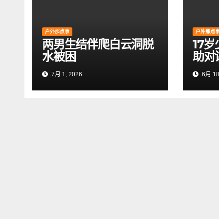
户外那点事
户外那点
两男生结伴爬白云洞脱
17
水被困
助对
7月 1, 2026
6月 18