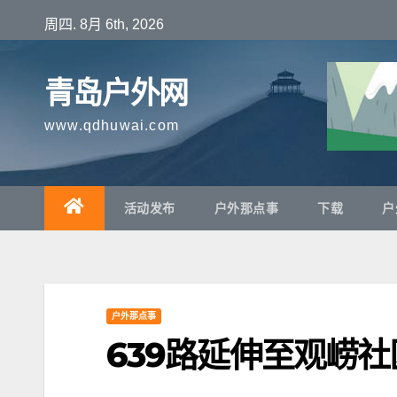
跳
周四. 8月 6th, 2026
至
内
青岛户外网
容
www.qdhuwai.com
活动发布
户外那点事
下载
户
户外那点事
639路延伸至观崂社