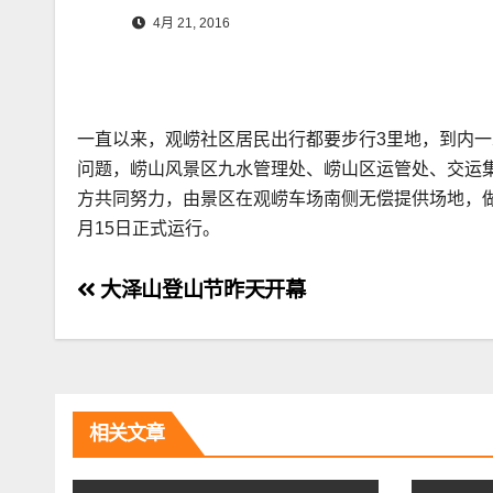
4月 21, 2016
一直以来，观崂社区居民出行都要步行3里地，到内
问题，崂山风景区九水管理处、崂山区运管处、交运集
方共同努力，由景区在观崂车场南侧无偿提供场地，做
月15日正式运行。
文
大泽山登山节昨天开幕
章
导
航
相关文章