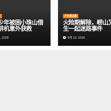
事
户外那点事
岁少年被困小珠山借
火险期解除，崂山
讲机意外获救
生一起迷路事件
, 2026
6月 10, 2026