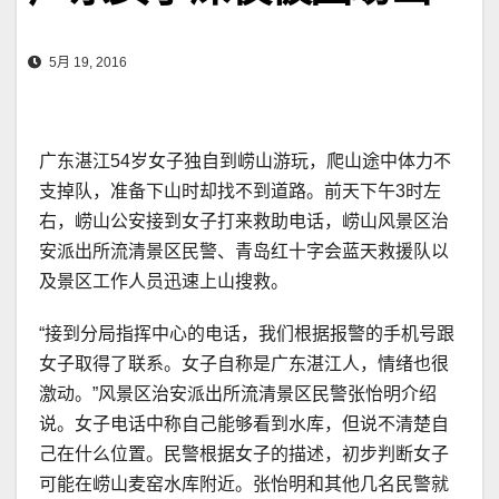
5月 19, 2016
广东湛江54岁女子独自到崂山游玩，爬山途中体力不
支掉队，准备下山时却找不到道路。前天下午3时左
右，崂山公安接到女子打来救助电话，崂山风景区治
安派出所流清景区民警、青岛红十字会蓝天救援队以
及景区工作人员迅速上山搜救。
“接到分局指挥中心的电话，我们根据报警的手机号跟
女子取得了联系。女子自称是广东湛江人，情绪也很
激动。”风景区治安派出所流清景区民警张怡明介绍
说。女子电话中称自己能够看到水库，但说不清楚自
己在什么位置。民警根据女子的描述，初步判断女子
可能在崂山麦窑水库附近。张怡明和其他几名民警就