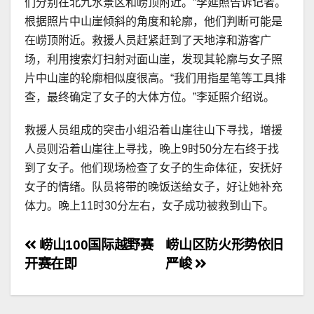
们分别在北九水景区和崂顶附近。”李延照告诉记者。
根据照片中山崖倾斜的角度和轮廓，他们判断可能是
在崂顶附近。救援人员赶紧赶到了天地淳和游客广
场，利用搜索灯扫射对面山崖，发现其轮廓与女子照
片中山崖的轮廓相似度很高。“我们用指星笔等工具排
查，最终确定了女子的大体方位。”李延照介绍说。
救援人员组成的突击小组沿着山崖往山下寻找，增援
人员则沿着山崖往上寻找，晚上9时50分左右终于找
到了女子。他们现场检查了女子的生命体征，安抚好
女子的情绪。队员将带的晚饭送给女子，好让她补充
体力。晚上11时30分左右，女子成功被救到山下。
文
崂山100国际越野赛
崂山区防火形势依旧
开赛在即
严峻
章
导