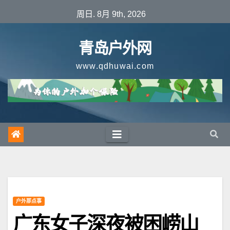
跳
周日. 8月 9th, 2026
至
内
青岛户外网
容
www.qdhuwai.com
户外那点事
广东女子深夜被困崂山