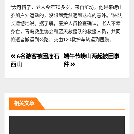
“太可惜了，老人今年70多岁，来自潍坊，他是来崂山
参加户外运动的，没想到竟然遇到这样的意外。”林队
长遗憾地说。据了解，医护人员检查确认，老人不幸
身亡，青岛救生协会和蓝天救援队的救援人员，共同
将逝者搬运到公路，交由120救护车转运到医院。
文
6名游客被困庙石
端午节崂山两起被困事
西山
件
章
导
航
相关文章