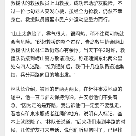
救援队的救援队员上山救援，成功帮助驴友脱险，不
过一位七旬老人突发心梗，虽经全力抢救，仍然不幸
身亡。救援队员提醒市民户外运动应量力而行。
“山上太危险了，雾气很大，很闷热，稍不注意可能就
会有危险。”说起救援的整个过程，青岛救生协会崂山
救援队队长林仁政仍然心有余悸。当天下午2时许，救
援队员接到崂山警方敬请通报，称迷魂涧东北两公里
处有四人迷路，“接到通知后，我们十几位队员迅速集
结，兵分两路向目的地出发。”
林队长介绍，被困的是两男两女，在赶往事发地点的
途中，他一直与驴友保持沟通，并安慰他们不要着
急。“因为走的是野路，我告诉他们一定要不要乱走，
看着有矿泉水瓶或者红绳的地方，说明有人标记，基
本上就脱险了。”林队长说道，“后来我们走到半路的时
候，几位驴友打来电话，说他们听见狗叫了，已经找