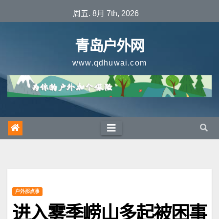
跳
周五. 8月 7th, 2026
至
内
青岛户外网
容
www.qdhuwai.com
户外那点事
进入雾季崂山多起被困事