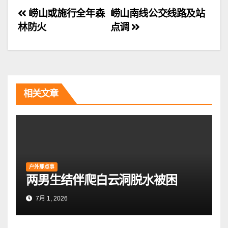
文
崂山或施行全年森
崂山南线公交线路及站
林防火
点调
章
导
航
相关文章
户外那点事
两男生结伴爬白云洞脱水被困
7月 1, 2026