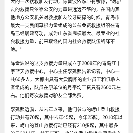
大的一次搜救驴友行动，陈雷波依然心有余悸，“对驴
友的救援只依靠公安的力量是远远不够的，在国内其
他地方公安机关对救援驴友咬牙硬撑的时候，青岛市
最大一支民间草根力量组成的公益免费救援组织在青
岛已经屡建奇功，成为山东省规模最大、最专业的社
会救援力量，前来取经的国内社会救援队伍络绎不
绝。”
陈雷波说的这支救援力量是成立于2008年的青岛红十
字蓝天救援中心，中心主任李延照告诉记者，中心一
共60多人，大都由具有大爱胸怀的企业员工和低收入
者组成的，队员在原单位的月平均工资只有2600元左
右。他们每次救援对驴友全部免费。
李延照透露，从去年以来，他们参与的崂山登山救援
行动共有70起，其中去年45起，今年25起。2010年以
来，崂山的登山救援行动已经有210多起，其中最多