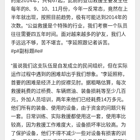
的是2014年，共有67起，此前的登山救援主要发生在
每年的8、9、10、11月份，今年一反常态，竟然在上
半年就出现，按照目前趋势，极有可能达到2014年的
次数。“公益救援是个特殊的行业，我们考察一个队员
往往需要四五年时间。面对越来越多的驴友，我们人
手远远不够，苦不堪言。”李延照跟记者诉苦。
#p#副标题#e#
“虽说我们这支队伍是自发成立的民间组织，但在实际
运作过程中遇到的困难却出乎我们想象。”李延照称，
首要的困难是经济上的捉襟见肘。据粗略估算，每次
救援耗费的过桥费、车辆燃油、装备损耗等至少几百
元，外加人员培训，两年来他们已经耗费14万多元。
他们所有的装备、使用的设备，由于资金的问题只有
一套。日常训练、实际救援都使用这一套，使用率比
较高，因为救援工作难度大，设备损坏率比较高。为
了保护设备，他们不得不减少一些对设备有损害的训