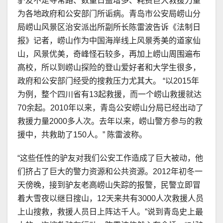
驴友不走寻常路、数量日益增多、耗费巨大救援力量
为各地政府和公安部门所诟病。青岛市公安局崂山分
局崂山风景区治安派出所副所长陈雷波告诉《法制日
报》记者，崂山作为中国海岸线上风景秀美的道家仙
山，风景优美，奇峰怪石较多，再加上崂山周围遍布
高校，所以到崂山探险的登山爱好者和大学生很多，
政府和公安部门经受的搜救压力尤其大。 “以2015年
为例，整个四川省有13起救援，而一个崂山救援就达
70余起。2010年以来，青岛公安崂山分局已经出动了
救援力量2000多人次。去年以来，崂山警方参与的救
援中，共救助了150人。” 陈雷波称。
“这些任性的驴友对我们公安工作造成了巨大被动，他
们挤占了巨大的警力资源和公共资源。2012年初冬一
天傍晚，接到驴友老高崂山失踪的报警，民警立即冒
着大雪夜以继日搜山，12天来共有3000人次救援人员
上山搜救，救援人员日上阵达千人。”说到青岛史上最