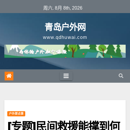
跳
周六. 8月 8th, 2026
至
内
青岛户外网
容
www.qdhuwai.com
户外那点事
[专题]民间救援能撑到何