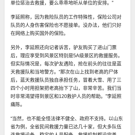
单位惩治去救援，要么乖乖地听从单位的安排。”
李延照称，因为救险队员的工作特殊性，保险公司对
队员的人身伤害保险也不愿接单。没办法，他们只好
在网络上购买国外的保险。
另外，李延照还向记者诉苦，驴友购买了进山门票
后，理应享受到风景区特别是5A级景区的救援服务。
但实际情况是，每次驴友遇险，抢在前头的往往是蓝
天救援队和当地警方。“那次在山上找到老高的尸体
后，蓝天救援队员独自承担任务，冒着大雪、用了三
四个小时用担架把老高抬下了山，非常辛苦。我们当
时非常渴望得到景区和120救护人员的帮助。”李延照
痛陈。
“当然，也不能全怪法律不健全、政府不支持。以山东
省为例，全省民间救援力量已达几十家，但大多队伍
连救援设备、稳定的人员配备、救援机制都没完善，