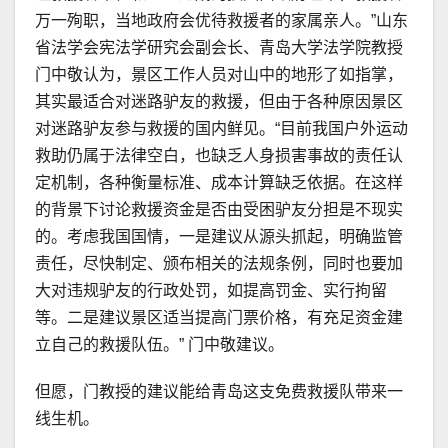
万一殉职，当地政府会优待救援者的家属亲人。”山东
省法学会宪法学研究会副会长、青岛大学法学院教授
门中敬认为，景区工作人员对山中的地形了如指掌，
其实最适合对迷路驴友的救援，但由于各种原因景区
对迷路驴友参与救援的国内鲜见。“目前我国户外运动
救助仍属于法律空白，也缺乏人身损害事故的责任认
定机制，各种衡量标准、成本计算缺乏依据。在这样
的背景下讨论救援资金是否由受困驴友分担是不现实
的。考虑我国国情，一是建议从源头抓起，明确监管
责任，尽快制定、颁布相关的法规条例，同时也要加
大对违规驴友的行政处罚，如提高罚金、实行拘留
等。二是建议景区适当提高门票价格，有充足资金建
立自己的救援队伍。” 门中敬建议。
但愿，门教授的建议能给青岛这支免费救援队带来一
线生机。