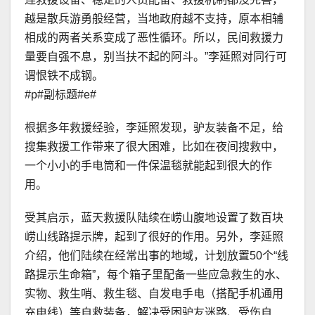
越是散兵游勇般经营，当地政府越不支持，原本相辅
相成的两者关系变成了恶性循环。所以，民间救援力
量要自强不息，别当扶不起的阿斗。”李延照对同行可
谓恨铁不成钢。
#p#副标题#e#
根据多年救援经验，李延照发现，驴友装备不足，给
搜集救援工作带来了很大困难，比如在夜间搜救中，
一个小小的手电筒和一件保温毯就能起到很大的作
用。
受其启示，蓝天救援队陆续在崂山腹地设置了数百块
崂山线路提示牌，起到了很好的作用。另外，李延照
介绍，他们陆续在经常出事的地域，计划放置50个“线
路提示生命箱”，每个箱子里配备一些应急救生的水、
实物、救生哨、救生毯、自发电手电（搭配手机通用
充电线）等自救装备，解决受困驴友迷路、受伤自